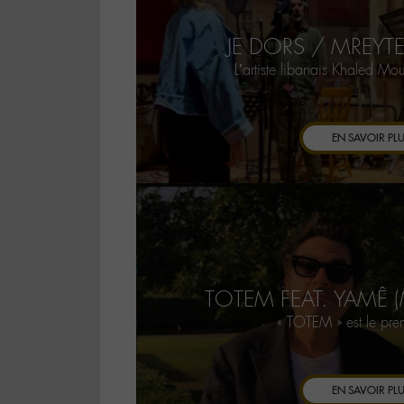
JE DORS / MREYT
L’artiste libanais Khaled M
EN SAVOIR PL
TOTEM FEAT. YAMÊ 
« TOTEM » est le pre
EN SAVOIR PL