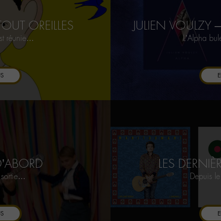
TOUT OREILLES
JULIEN VOULZY – 
est réunie…
L’Alpha bule
US
E
D’ABORD
LES DERNIÈ
 sortie…
Depuis l
US
E