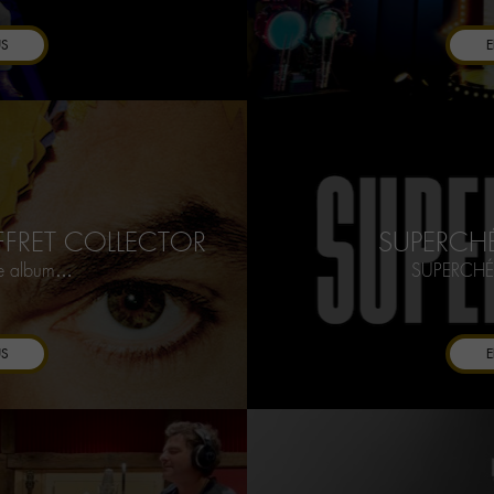
US
E
OFFRET COLLECTOR
SUPERCHÉ
 6e album…
SUPERCHÉRI
US
E