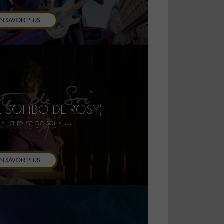
N SAVOIR PLUS
E SOI (BO DE ROSY)
« La route de soi »,…
N SAVOIR PLUS