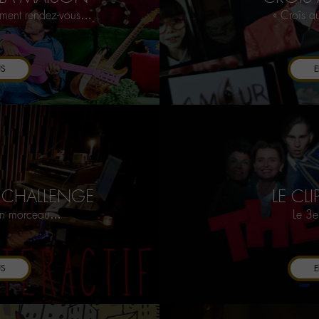
ement rendez-vous…
« Croîs a
US
E
 CHALLENGE
LE CLI
 un morceau…
Le 3e
US
E