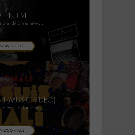
- EN LIVE
ir bouclé 3 tournées…
N SAVOIR PLUS
ALI (MUSIC VIDEO)
- présentait Lamomali,…
N SAVOIR PLUS