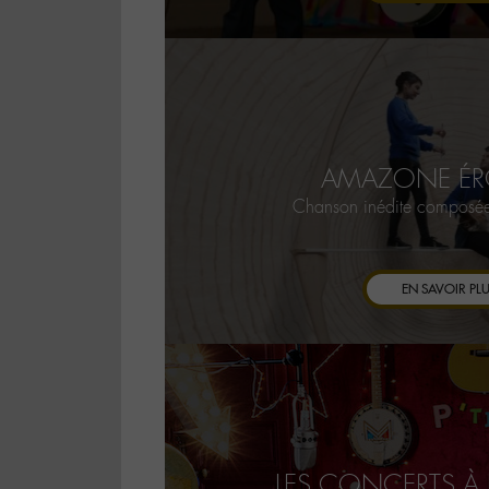
AMAZONE É
Chanson inédite composée 
EN SAVOIR PL
LES CONCERTS À