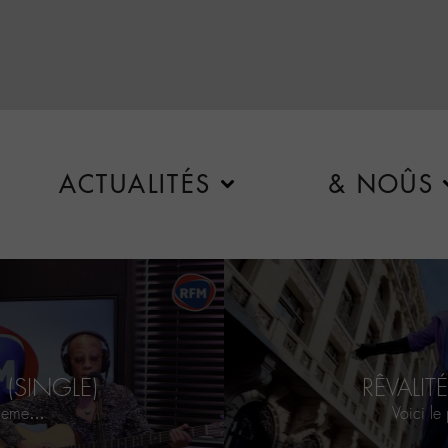
ACTUALITÉS
& NOÛS
 (SINGLE)
RÊVALITÉ
e 2eme…
Voici le