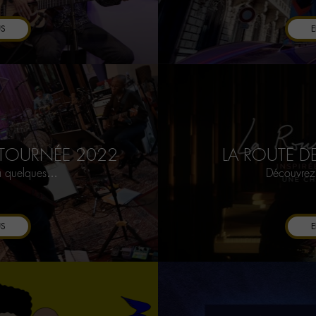
US
E
A TOURNÉE 2022
LA ROUTE D
, à quelques…
Découvrez 
US
E