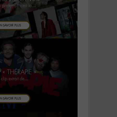
u printemps » est la…
N SAVOIR PLUS
P « THÉRAPIE »
 clip extrait de…
N SAVOIR PLUS