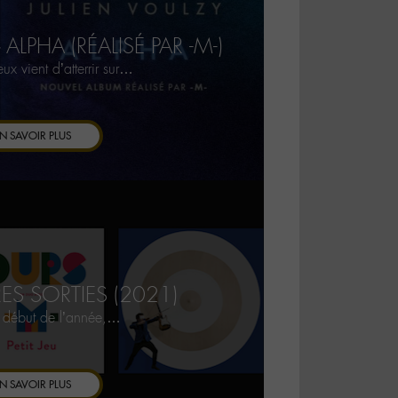
ALPHA (RÉALISÉ PAR -M-)
ux vient d’atterrir sur…
N SAVOIR PLUS
RES SORTIES (2021)
e début de l’année,…
N SAVOIR PLUS