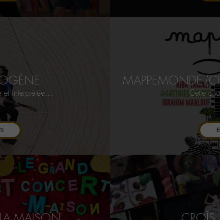
ROGÈNE
MAPPEMONDE (CH
et interprétée…
Cette ch
US
E
 LA MAISON
CROÎS 