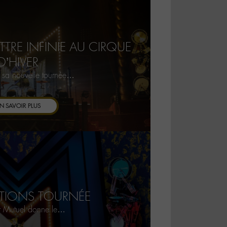
ETTRE INFINIE AU CIRQUE
D’HIVER
r sa nouvelle tournée…
N SAVOIR PLUS
TIONS TOURNÉE
it Mutuel donne le…