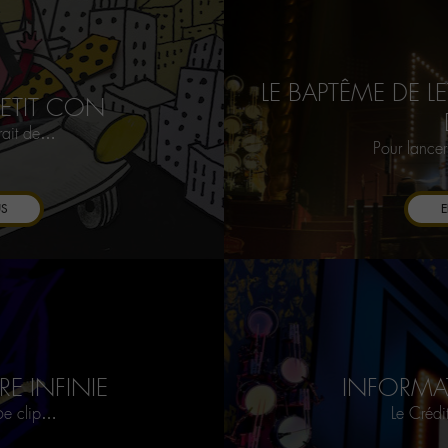
LE BAPTÊME DE L
PETIT CON
trait de…
Pour lance
US
E
TRE INFINIE
INFORMA
 6e clip…
Le Créd