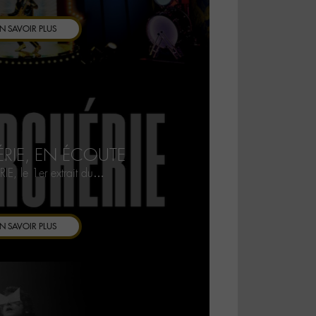
N SAVOIR PLUS
RIE, EN ÉCOUTE
E, le 1er extrait du…
N SAVOIR PLUS