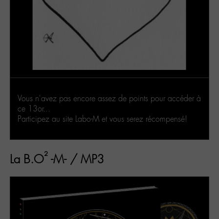
Vous n'avez pas encore assez de points pour accéder à
ce 13or...
Participez au site Labo-M et vous serez récompensé!
²
La B.O
-M- / MP3