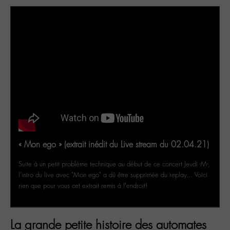
« Mon ego » (extrait inédit du Live stream du 02.04.21)
Suite à un petit problème technique au début de ce concert Jeudi -M-,
l'intro du live avec "Mon ego" a dû être supprimée du replay... Voici
rien que pour vous cet extrait remis à l’endroit!
La grande petite histoire des automates