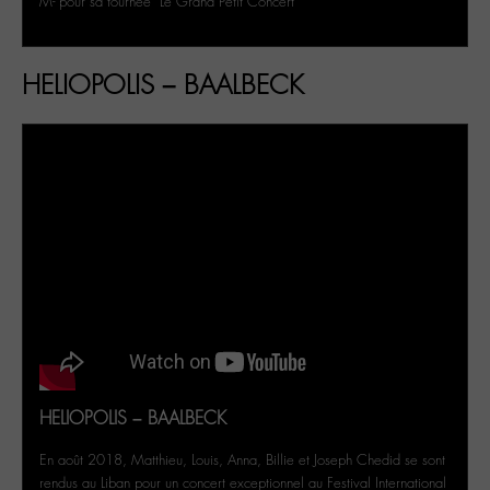
M- pour sa tournée "Le Grand Petit Concert"
HELIOPOLIS – BAALBECK
HELIOPOLIS – BAALBECK
En août 2018, Matthieu, Louis, Anna, Billie et Joseph Chedid se sont
rendus au Liban pour un concert exceptionnel au Festival International