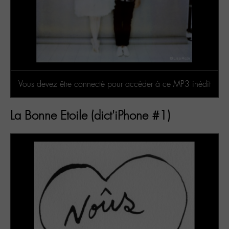
Vous devez être connecté pour accéder à ce MP3 inédit
La Bonne Etoile (dict'iPhone #1)