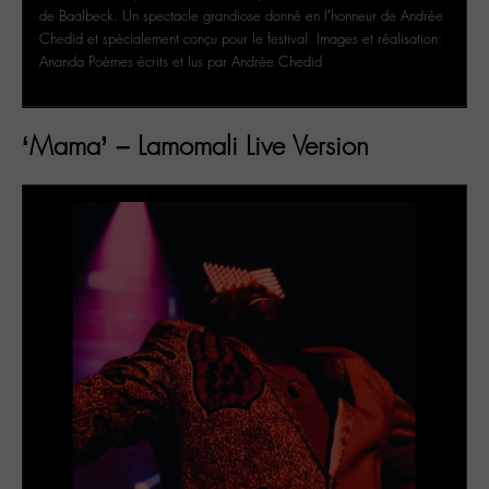
de Baalbeck. Un spectacle grandiose donné en l’honneur de Andrée
Chedid et spécialement conçu pour le festival. Images et réalisation:
Ananda Poèmes écrits et lus par Andrée Chedid
‘Mama’ – Lamomali Live Version