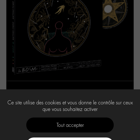
Pour le moment vous n'avez pas de code associé à
votre compte.
Ce site utilise des cookies et vous donne le contrôle sur ceux
Rendez-vous sur cette page pour l'ajouter :
La B.O² -M-
que vous souhaitez activer
Tout accepter