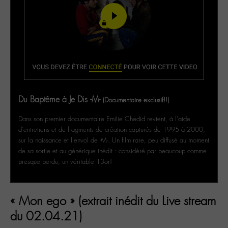
Du Baptême à Je Dis -M-
(Documentaire exclusif!!)
Dans son premier documentaire Emilie Chedid revient, à l'aide
d'entretiens et de fragments de création capturés de 1995 à 2000,
sur la naissance et l'envol de -M-. Un film rare, peu diffusé au moment
de sa sortie et au générique inédit : considéré par beaucoup comme
presque perdu, un véritable 13or!
« Mon ego » (extrait inédit du Live stream
du 02.04.21)