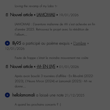
Loving the revamp of my Labo ✨
📄
Nouvel article «
LAMOMALI
»
19/01/2026
LAMOMALI : L’aventure malienne de -M- s'est achevée en fin
d'année 2025. Retrouvez le projet avec la réédition de
l'album…
Illy95
a participé au poème exquis «
L’ombre
»
12/01/2026
Faute de frappe c'était le moindre mouvement me coûte
📄
Nouvel article «
-M- EN LIVE
»
01/01/2026
Après avoir bouclé 3 tournées d'affilée - En Rêvalité (2022-
2023), L'Heure Miroir (2024) et Lamomali (2025) - -M- ne
donne…
hellolamomali
a laissé une note
21/12/2025
A quand les prochains concerts ? :)