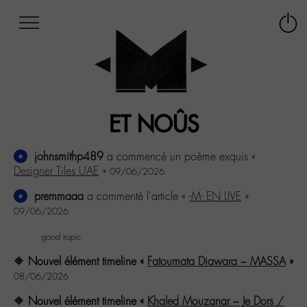
Afficher
Panneau de gestion des cookies
Labo
Connex
-
le
M-
menu
Aller
au
menu
ET NOÛS
Aller
au
contenu
johnsmithp489
a commencé un poème exquis «
Aller
Designer Tiles UAE
»
09/06/2026
à
premmaaa
a commenté l'article «
-M- EN LIVE
»
la
recherche
09/06/2026
good topic
🔶
Nouvel élément timeline «
Fatoumata Diawara – MASSA
»
08/06/2026
🔶
Nouvel élément timeline «
Khaled Mouzanar – Je Dors /