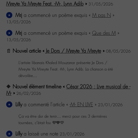
Mreyte Ya Mreyte Feat. -M-, Lynn Adib
»
31/05/2026
Mrj
a commencé un poème exquis «
M pas N
»
13/05/2026
Mrj
a commencé un poème exquis «
Que des M
»
13/05/2026
📄
Nouvel article «
Je Dors / Mreyte Ya Mreyte
»
08/05/2026
L'artiste libanais Khaled Mouzanar présente Je Dors /
Mreyte Ya Mreyte Feat. -M-, Lynn Adib. La chanson a été
dévoilée…
🔶
Nouvel élément timeline «
César 2026 : Live musical de -
M-
»
26/02/2026
Lilly
a commenté l'article «
-M- EN LIVE
»
23/01/2026
Ça va être dur de tenir… merci pour ces 3 dernières
tournées, c’était fou 💜💙💛
Lilly
a laissé une note
23/01/2026