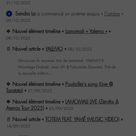
31/10/2025
Sandra La
a commencé un poème exquis «
L’ombre
»
09/10/2025
🔶
Nouvel élément timeline «
Lamomali « Yalemo »
»
08/10/2025
📄
Nouvel article «
YALEMO
»
08/10/2025
Découvrez le nouveau titre de Lamomali, YALEMO ft.
Mountaga Diabaté, avec -M- & Fatoumata Diawara. Tiré de
la nouvelle édition…
🔶
Nouvel élément timeline «
Poulailler’s song (Live @
Taratata)
»
27/09/2025
🔶
Nouvel élément timeline «
LAMOMALI LIVE (Zéniths &
Arenas Tour 2025)
»
25/09/2025
📄
Nouvel article «
TOTEM FEAT. YAMÊ (MUSIC VIDEO)
»
14/09/2025