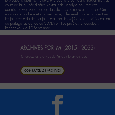
le week-end alors ?). Il y aura une pochette par jour à trouver, mais au
cours de la journée différents extraits de l’analyse pourront être
donnés. Le week-end, les résultats de la semaine seront donnés (Oui le
nombre de pochette étant assez limité, si les résultats sont publiés tous
les jours celle du dernier jour sera trop simple) Ce sera aussi l’occasion
de partager autour de ce CD/DVD (titres préférés, anecdotes, …)
Rendez-vous le 15 Septembre.
ARCHIVES FOR -M- (2015 - 2022)
Retrouvez les archives de l’ancien forum du labo
CONSULTER LES ARCHIVES