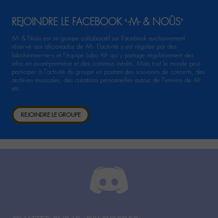
REJOINDRE LE FACEBOOK ‘-M- & NOÛS’
-M- & Noûs est un groupe collaboratif sur Facebook exclusivement
réservé aux aficionados de -M-. L’activité y est régulée par des
labohémien‧ne‧s et l’équipe Labo -M- qui y partage régulièrement des
infos en avant-première et des contenus inédits. Mais tout le monde peut
participer à l’activité du groupe en postant des souvenirs de concerts, des
archives musicales, des créations personnelles autour de l’univers de -M-
etc.
REJOINDRE LE GROUPE