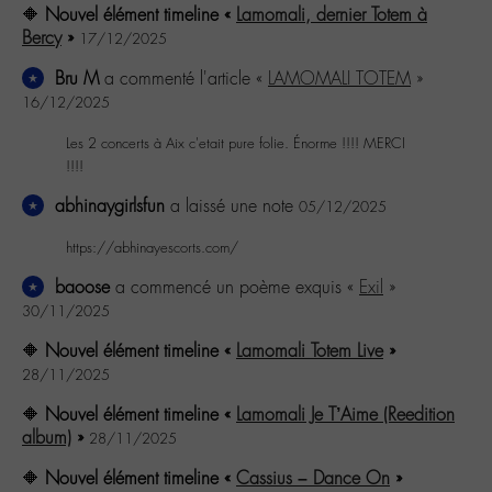
🔶
Nouvel élément timeline «
Lamomali, dernier Totem à
Bercy
»
17/12/2025
Bru M
a commenté l'article «
LAMOMALI TOTEM
»
16/12/2025
Les 2 concerts à Aix c'etait pure folie. Énorme !!!! MERCI
!!!!
abhinaygirlsfun
a laissé une note
05/12/2025
https://abhinayescorts.com/
baoose
a commencé un poème exquis «
Exil
»
30/11/2025
🔶
Nouvel élément timeline «
Lamomali Totem Live
»
28/11/2025
🔶
Nouvel élément timeline «
Lamomali Je T’Aime (Reedition
album)
»
28/11/2025
🔶
Nouvel élément timeline «
Cassius – Dance On
»