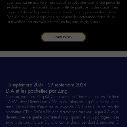
vous recevez en avant-première des offres spéciales comme une pré-vente
exclusive pour une tournée, la possibilité de participer à des concerts en
jauge réduite ou de pouvoir pré-commander un disque en édition limitée…
Bien sûr, nous vous tenons aussi au courant des actus importantes de -M-.
La newsletter est envoyée environ une fois tous les deux mois.
S'ABONNER
15 septembre 2024 - 29 septembre 2024
L’IA et les pochettes par Zing
Coucou, moi c'est Zing 😊 Vous avez aimé l’excellent jeu -M- s’allie à
l’IA d’Audrey Gizmo Dod ? Moi aussi, alors pour qu’elle puisse jouer
aussi, j’ai eu l’idée d’un autre jeu avec de l’IA. L’idée ? J’ai soumis des
pochettes (CD / DVD) à l’IA afin d’avoir son analyse. Le jeu ? A vous
de retrouver de quelle pochette il s’agit quand je vous partagerai des
extraits de son analyse. Du lundi au vendredi, pendant 2 semaines (Et