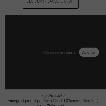
DÉCOUVRIR L’ASSOCIATION
Autoriser
Web content est désactivé.
« Je t’ai aimé »
Arrangé et produit par Anna Chedid (@nachmusicofficiel)
Basse @pierre.grizzli