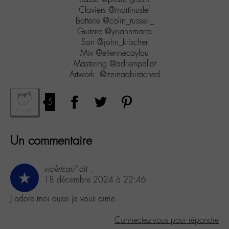
Claviers @martinuslef
Batterie @colin_russeil_
Guitare @yoannmarra
Son @john_krischer
Mix @etiennecaylou
Mastering @adrienpallot
Artwork: @zeinaabirached
5
Un commentaire
violetcat7
dit :
18 décembre 2024 à 22:46
J adore moi aussi je vous aime
Connectez-vous pour répondre