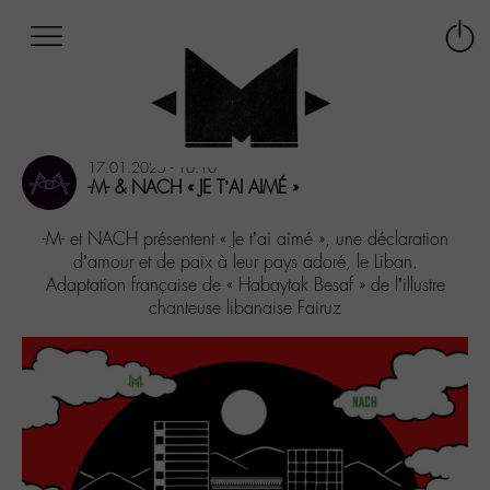
Afficher
Panneau de gestion des cookies
Labo
Connex
-
le
M-
menu
Aller
au
17.01.2025 - 16:10
menu
-M- & NACH « JE T’AI AIMÉ »
Aller
au
-M- et NACH présentent « Je t’ai aimé », une déclaration
contenu
d’amour et de paix à leur pays adoré, le Liban.
Aller
Adaptation française de « Habaytak Besaf » de l’illustre
à
chanteuse libanaise Fairuz
la
recherche