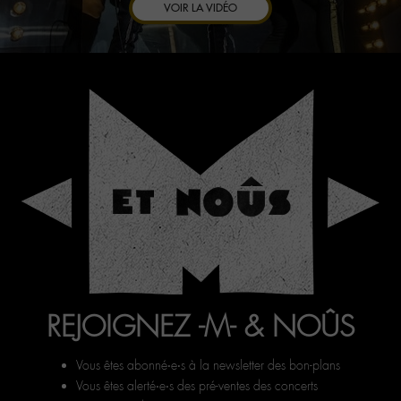
VOIR LA VIDÉO
REJOIGNEZ -M- & NOÛS
Vous êtes abonné‧e‧s à la newsletter des bon-plans
Vous êtes alerté‧e‧s des pré-ventes des concerts