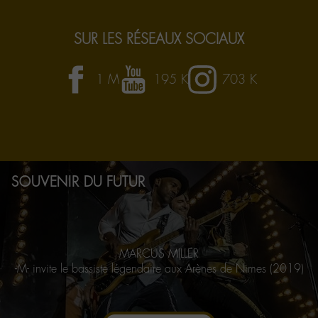
SUR LES RÉSEAUX SOCIAUX
Labo
Labo
Labo
1 M
195 K
703 K
-
-
-
M-
M-
M-
sur
sur
sur
facebook
youtube
instagram
Souvenir
SOUVENIR DU FUTUR
du
futur
MARCUS MILLER
-M- invite le bassiste légendaire aux Arènes de Nimes (2019)