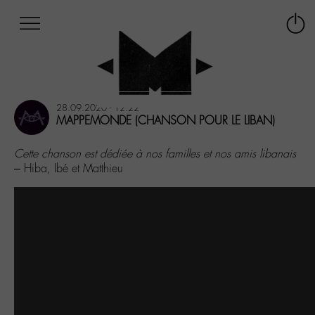
Afficher
Panneau de gestion des cookies
Labo
Connex
-
le
M-
menu
Aller
au
28.09.2020 - 12:22
menu
MAPPEMONDE (CHANSON POUR LE LIBAN)
Aller
au
Cette chanson est dédiée à nos familles et nos amis libanais
contenu
– Hiba, Ibé et Matthieu
Aller
à
la
recherche