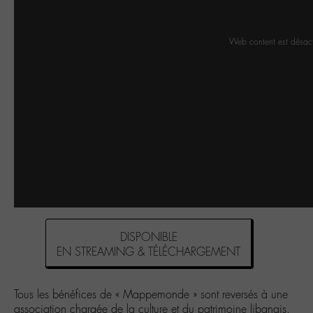
Web content est désac
DISPONIBLE
EN STREAMING & TÉLÉCHARGEMENT
Tous les bénéfices de « Mappemonde » sont reversés à une
association chargée de la culture et du patrimoine libanais.