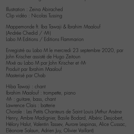
Illustration : Zeina Abirached
Clip vidéo : Nicolas Tussing
Mappemonde ft. Iba Tawaji & Ibrahim Maalouf
(Andrée Chedid / -M-)
Labo M Editions / Editions Flammarion
Enregistré au Labo M le mercredi 23 septembre 2020, par
John Krischer assisté de Hugo Zeitoun
Mixé au Labo M par John Krischer et -M-
Produit par Ibrahim Maalouf
Masterisé par Chab
Hiba Tawaji : chant
Ibrahim Maalouf : trompette, piano
-M- : guitare, bass, chant
Lawrence Clais : batterie
Chorale : Les Petits Chanteurs de Saint Louis (Arthur Arsène
Henry, Ambre Madignier, Basile Bodard, Albéric Desjobert,
Hélory Halut, Valentin Tassev, Aurore Lespinas, Alice Cussac,
Eléonore Salaun, Adrien Juy, Olivier Vaillant)