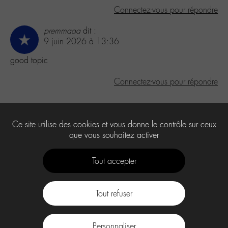
Connectez-vous pour répondre
premmaaa
dit :
9 juin 2026 à 13:36
good topic
Connectez-vous pour répondre
Laisser un commentaire
Ce site utilise des cookies et vous donne le contrôle sur ceux
Vous devez
être connecté
pour publier un commentaire.
que vous souhaitez activer
Tout accepter
Tout refuser
Contact
À propos
Press Kit -M-
CGU
Labo -M-
Personnaliser