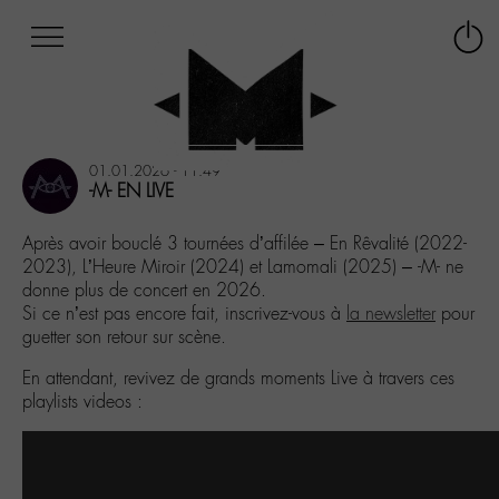
Afficher
Panneau de gestion des cookies
Labo
Connex
-
le
M-
menu
Aller
au
01.01.2026 - 11:49
menu
-M- EN LIVE
Aller
au
Après avoir bouclé 3 tournées d’affilée – En Rêvalité (2022-
contenu
2023), L’Heure Miroir (2024) et Lamomali (2025) – -M- ne
Aller
donne plus de concert en 2026.
à
Si ce n’est pas encore fait, inscrivez-vous à
la newsletter
pour
la
guetter son retour sur scène.
recherche
En attendant, revivez de grands moments Live à travers ces
playlists videos :