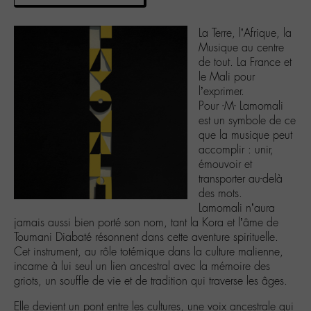
La Terre, l’Afrique, la
Musique au centre
de tout. La France et
le Mali pour
l’exprimer.
Pour -M- Lamomali
est un symbole de ce
que la musique peut
accomplir : unir,
émouvoir et
transporter au-delà
des mots.
Lamomali n’aura
jamais aussi bien porté son nom, tant la Kora et l’âme de
Toumani Diabaté résonnent dans cette aventure spirituelle.
Cet instrument, au rôle totémique dans la culture malienne,
incarne à lui seul un lien ancestral avec la mémoire des
griots, un souffle de vie et de tradition qui traverse les âges.
Elle devient un pont entre les cultures, une voix ancestrale qui