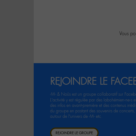
Vous pou
REJOINDRE LE FACE
-M- & Noûs est un groupe collaboratif sur Faceb
L’activité y est régulée par des labohémien‧ne‧s 
des infos en avant-première et des contenus inédit
du groupe en postant des souvenirs de concerts, 
autour de l’univers de -M- etc.
REJOINDRE LE GROUPE