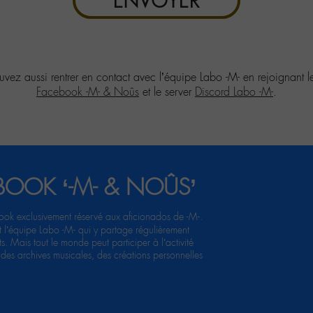
ENVOYER
vez aussi rentrer en contact avec l’équipe Labo -M- en rejoignant 
Facebook -M- & Noûs
et le server
Discord Labo -M-
.
BOOK ‘-M- & NOÛS’
ook exclusivement réservé aux aficionados de -M-.
et l’équipe Labo -M- qui y partage régulièrement
s. Mais tout le monde peut participer à l’activité
des archives musicales, des créations personnelles