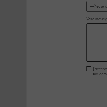
Votre messa
J'accept
ma deman
politique de 