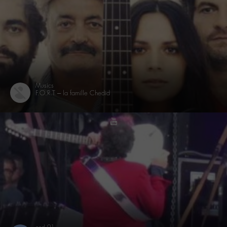
Musics
F.O.R.T – la famille Chedid
youtube