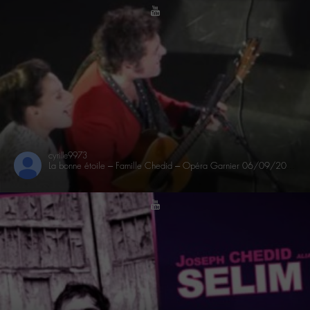
youtube
cyrille9973
La bonne étoile – Famille Chedid – Opéra Garnier 06/09/2015
youtube