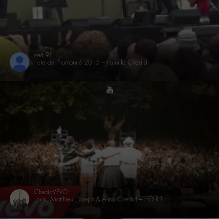
ced 91
Fete de l’humanité 2015 – Famille Chedid
youtube
ChedidVEVO
Louis, Matthieu, Joseph & Anna Chedid – F.O.R.T.