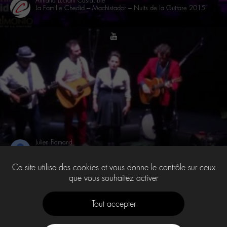
Armand Luciani CastaLibre
La Famille Chedid – Machistador – Nuits de la Guitare 2015
youtube
Julien Flamand
La famille Chedid "Les absents ont toujours tort" live – Lyon 22/06/2015
Ce site utilise des cookies et vous donne le contrôle sur ceux
que vous souhaitez activer
1
…
42
43
44
Tout accepter