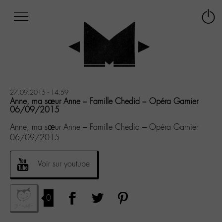
Afficher
Panneau de gestion des cookies
Labo
Connex
-
le
M-
menu
Aller
au
menu
Aller
27.09.2015 - 14:59
au
Anne, ma sœur Anne – Famille Chedid – Opéra Garnier
06/09/2015
contenu
Aller
Anne, ma sœur Anne – Famille Chedid – Opéra Garnier
à
06/09/2015
la
recherche
Voir sur youtube
0