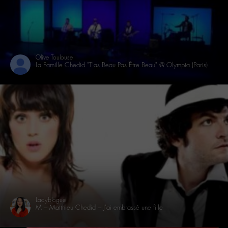
Olive Toulouse
La Famille Chedid "T'as Beau Pas Être Beau" @ Olympia (Paris)
youtube
Ladyblogue
M – Matthieu Chedid – J'ai embrassé une fille