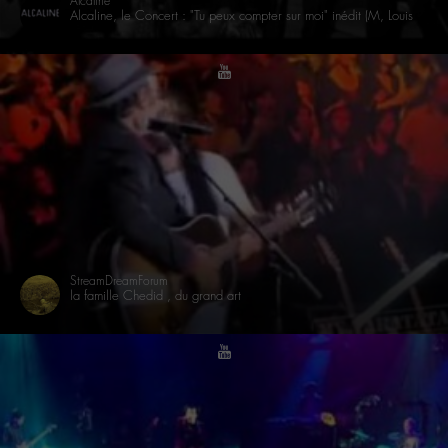
Alcaline
Alcaline, le Concert : "Tu peux compter sur moi" inédit (M, Louis Chedid, Joseph, Anna)
youtube
StreamDreamForum
la famille Chedid , du grand art
youtube