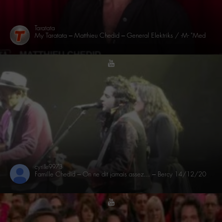
Taratata
My Taratata – Matthieu Chedid – General Elektriks / -M- "Medley Melody Nelson" (2009)
youtube
cyrille9973
Famille Chedid – On ne dit jamais assez… – Bercy 14/12/2013
youtube