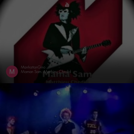
youtube
ManhattanGino
Maman Sam. Matthieu Chedid
youtube