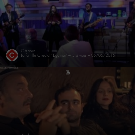
C à vous
La famille Chedid " Egoman" – C à vous – 05/06/2015
youtube