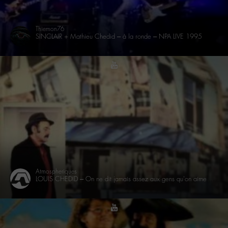
Thiemon76
SINCLAIR + Mathieu Chedid – à la ronde – NPA LIVE 1995
youtube
Atmospheriques
LOUIS CHEDID – On ne dit jamais assez aux gens qu'on aime qu'on les aime (clip)
youtube