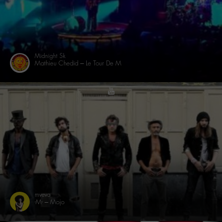
Midnight Sk
Mathieu Chedid – Le Tour De M
youtube
mvevo
-M- – Mojo