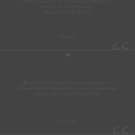
#Municipales2020 》 l’occasion de remercier nos
proches à qui on doit beauco…
https://t.co/RzRxy87dH7
SarahSabe
twitter
🎁 Les inédits du Cirque d’Hiver sont maintenant sur
#Deezer #Spotify #AppleMusic et toutes les plateformes!!
Joyeus… https://t.co/v7MzZh3LbA
M_Chedid