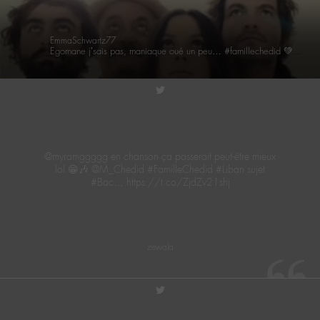
EmmaSchwartz77
Egomane j’sais pas, maniaque oué un peu… #famillechedid 💚💛❤ https://t.co/WXiWp1edmc
twitter
@myramggggg en chanson ça passerait peut-être mieux
lol 😁🎶 @M_Chedid #FamilleChedid #Liban sujet
#Bac… https://t.co/ZjdZv21shj
zewala
twitter