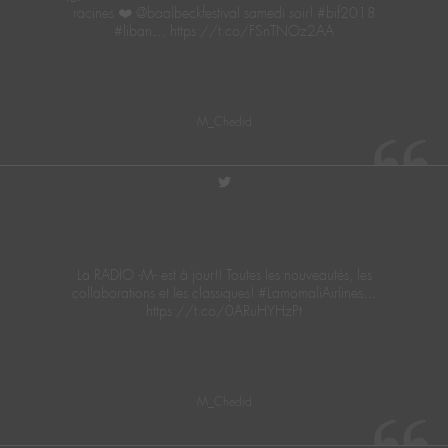
racines ❤️ @baalbeckfestival samedi soir! #bif2018
#liban… https://t.co/FSnTNOz2AA
M_Chedid
twitter
La RADIO -M- est à jour!! Toutes les nouveautés, les
collaborations et les classiques! #LamomaliAirlines…
https://t.co/0ARuHYHzPt
M_Chedid