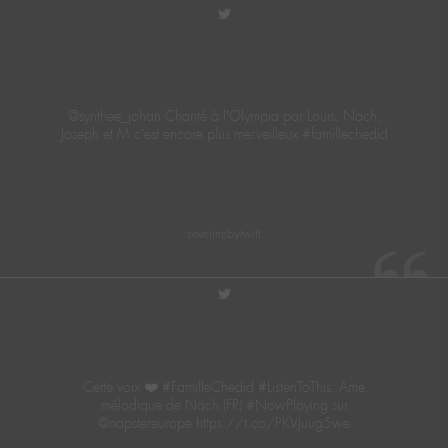
twitter
@synthee_johan Chanté à l’Olympia par Louis, Nach,
Joseph et M c’est encore plus merveilleux #famillechedid
severinebytwitt
twitter
Cette voix ❤️ #FamilleChedid #ListenToThis: Ame
mélodique de Nach (FR) #NowPlaying sur
@napstereurope https://t.co/PKVJuug5we