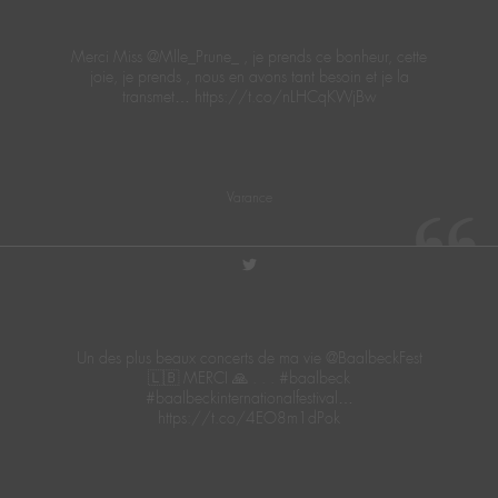
Merci Miss @Mlle_Prune_ , je prends ce bonheur, cette
joie, je prends , nous en avons tant besoin et je la
transmet… https://t.co/nLHCqKWjBw
Varance
twitter
Un des plus beaux concerts de ma vie @BaalbeckFest
🇱🇧 MERCI 🙏 . . . #baalbeck
#baalbeckinternationalfestival…
https://t.co/4EO8m1dPok