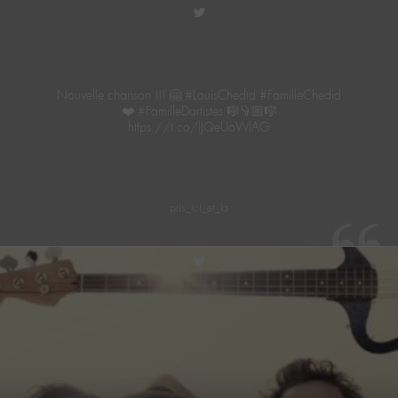
twitter
Nouvelle chanson !!! 🤗 #LouisChedid #FamilleChedid
❤️ #FamilleDartistes 🎼👇🏼🎼
https://t.co/lJQeUoWlAG
pris_ici_et_la
twitter