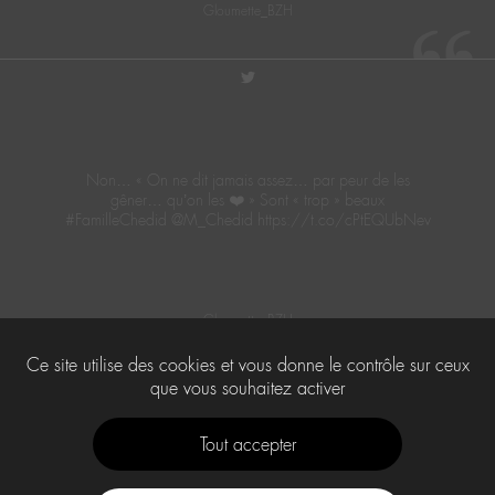
Gloumette_BZH
twitter
Non… « On ne dit jamais assez… par peur de les
gêner… qu’on les ❤️ » Sont « trop » beaux
#FamilleChedid @M_Chedid https://t.co/cPtEQUbNev
Gloumette_BZH
Ce site utilise des cookies et vous donne le contrôle sur ceux
que vous souhaitez activer
1
2
…
10
Tout accepter