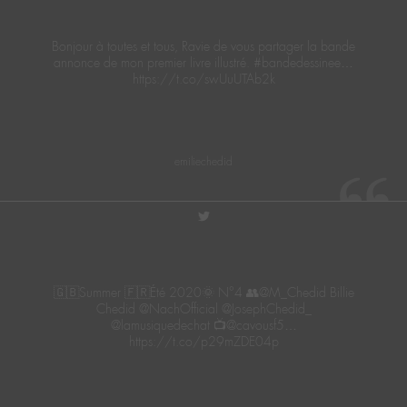
Bonjour à toutes et tous, Ravie de vous partager la bande
annonce de mon premier livre illustré. #bandedessinee…
https://t.co/swUuUTAb2k
emiliechedid
twitter
🇬🇧Summer 🇫🇷Été 2020🌞 N°4 👥@M_Chedid Billie
Chedid @NachOfficial @JosephChedid_
@lamusiquedechat 📺@cavousf5…
https://t.co/p29mZDE04p