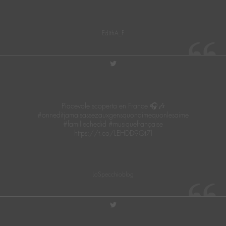
EdithA_F
twitter
Piacevole scoperta en France 🎧🎶
#onneditjamaisassezauxgensquonaimequonlesaime
#famillechedid #musiquefrançaise
https://t.co/LEHDD9Qt7l
LoSpecchioblog
twitter