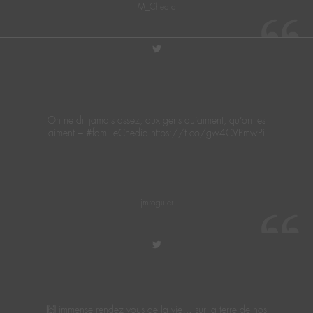
M_Chedid
twitter
On ne dit jamais assez, aux gens qu’aiment, qu’on les
aiment – #familleChedid https://t.co/gw4CVPmwPi
jmroguier
twitter
🙌 immense rendez vous de la vie… sur la terre de nos