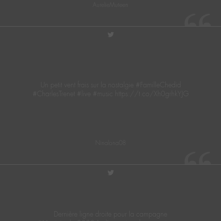
AurelieMuteen
twitter
Un petit vent frais sur la nostalgie #FamilleChedid
#CharlesTrenet #live #music https://t.co/Xh0grhkYJG
Ninalona08
twitter
Dernière ligne droite pour la campagne