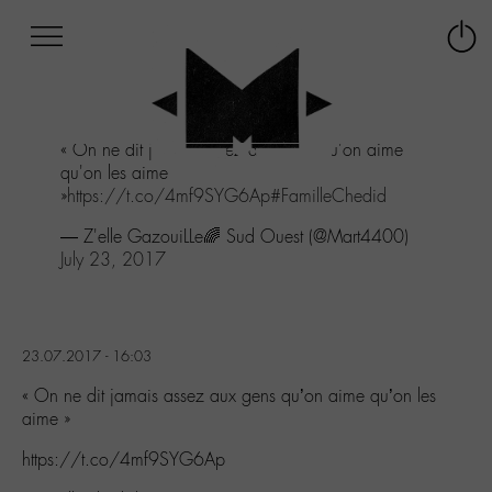
Afficher
Panneau de gestion des cookies
Labo
Connex
-
le
M-
menu
Aller
« On ne dit jamais assez aux gens qu'on aime
au
qu'on les aime
menu
»
https://t.co/4mf9SYG6Ap
#FamilleChedid
Aller
au
— Z'elle GazouiLLe🌈 Sud Ouest (@Mart4400)
contenu
July 23, 2017
Aller
à
la
recherche
23.07.2017 - 16:03
« On ne dit jamais assez aux gens qu’on aime qu’on les
aime »
https://t.co/4mf9SYG6Ap