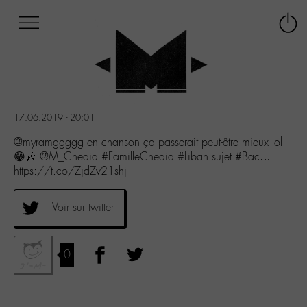
Afficher
Panneau de gestion des cookies
Labo
Connex
-
le
M-
menu
Aller
au
menu
17.06.2019 - 20:01
Aller
au
@myramggggg en chanson ça passerait peut-être mieux lol
contenu
😁🎶 @M_Chedid #FamilleChedid #Liban sujet #Bac…
Aller
https://t.co/ZjdZv21shj
à
la
Voir sur twitter
recherche
0