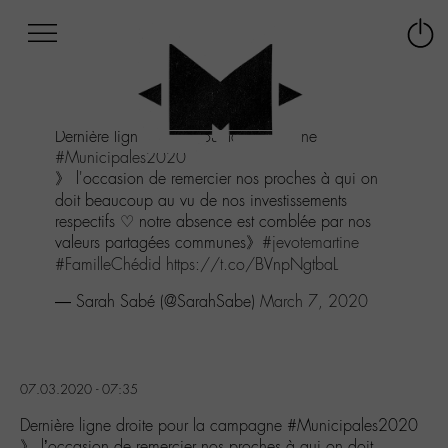
Afficher
Panneau de gestion des cookies
Labo
Connex
-
le
M-
menu
Aller
Dernière ligne droite pour la campagne
au
#Municipales2020
menu
》 l'occasion de remercier nos proches à qui on
Aller
doit beaucoup au vu de nos investissements
au
respectifs ♡ notre absence est comblée par nos
contenu
valeurs partagées communes》
#jevotemartine
Aller
#FamilleChédid
https://t.co/BVnpNgtbaL
à
la
— Sarah Sabé (@SarahSabe)
March 7, 2020
recherche
07.03.2020 - 07:35
Dernière ligne droite pour la campagne #Municipales2020
》 l’occasion de remercier nos proches à qui on doit