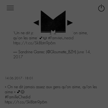
Afficher
Panneau de gestion des cookies
Labo
Connex
-
le
M-
menu
Aller
"On ne dit jamais assez aux gens qu'on aime,
au
qu'on les aime" 💕😊
#FamilleChedid
menu
https://t.co/Sk8btn9p6m
Aller
au
— Sandrine Garrec (@Gloumette_BZH)
June 14,
contenu
2017
Aller
à
la
recherche
14.06.2017 - 18:01
« On ne dit jamais assez aux gens qu’on aime, qu’on les
aime » 💕😊
#FamilleChedid
https://t.co/Sk8btn9p6m