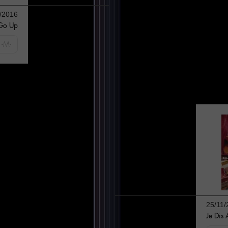
/2016
 Go Up
 -M-
25/11/
Je Dis 