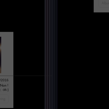
Albu
/2016
Non !
t. -M-)
ring