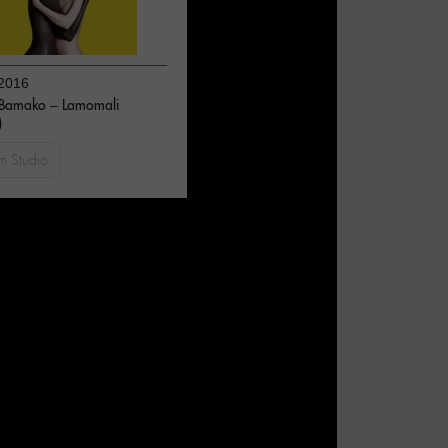
2016
 Bamako – Lamomali
)
m Studio