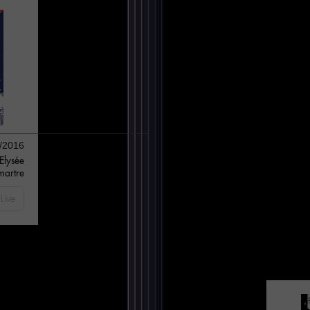
/2016
Elysée
martre
Live