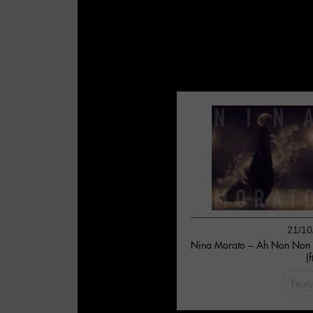
21/10
Nina Morato – Ah Non Non 
(f
Featu