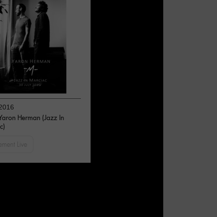
2016
Yaron Herman (Jazz In
c)
ement Live