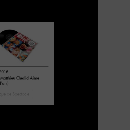
2016
atthieu Chedid Aime
Parr)
que de Spectacle