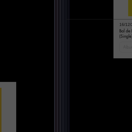
16/12/
Bal de
(Single
Albu