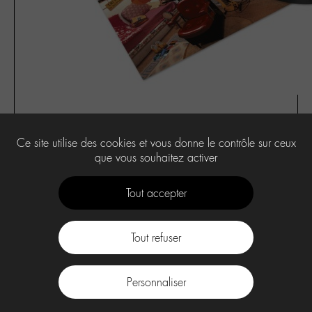
Ce site utilise des cookies et vous donne le contrôle sur ceux
0
que vous souhaitez activer
Tout accepter
Tout refuser
Contact
À propos
Press Kit -M-
CGU
Labo -M-
Personnaliser
facebook
instagram
Youtube
Discord
tiktok
.
Spotify
Deezer
Apple
Music