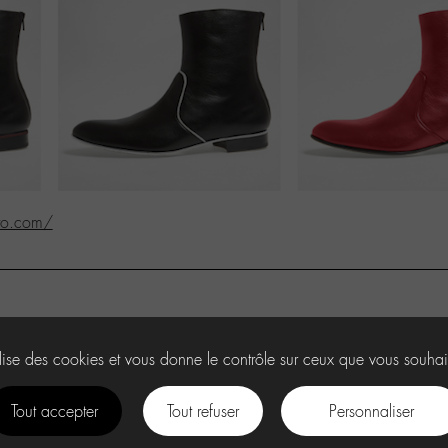
tto.com/
ilise des cookies et vous donne le contrôle sur ceux que vous souhai
Tout accepter
Tout refuser
Personnaliser
facebook
instagram
Youtube
Discord
tiktok
.
U