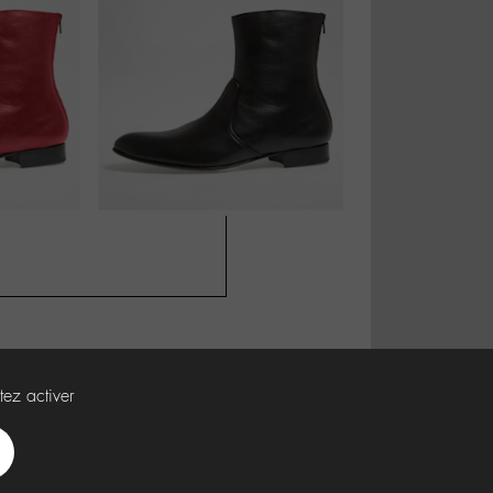
tez activer
Spotify
Deezer
Apple