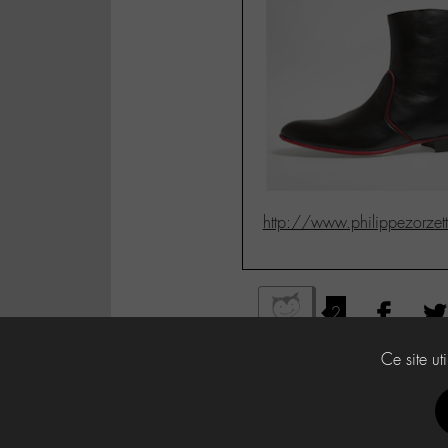
http://www.philippezorze
2
Ce site ut
Labo -M-
Contact
À propos
Press Kit -M-
CG