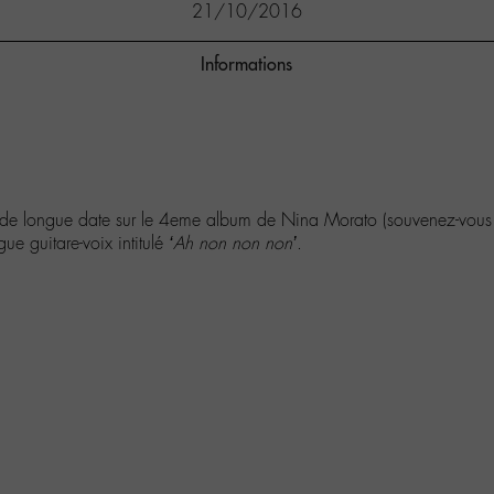
21/10/2016
Informations
 de longue date sur le 4eme album de Nina Morato (souvenez-vou
e guitare-voix intitulé
‘Ah non non non’
.