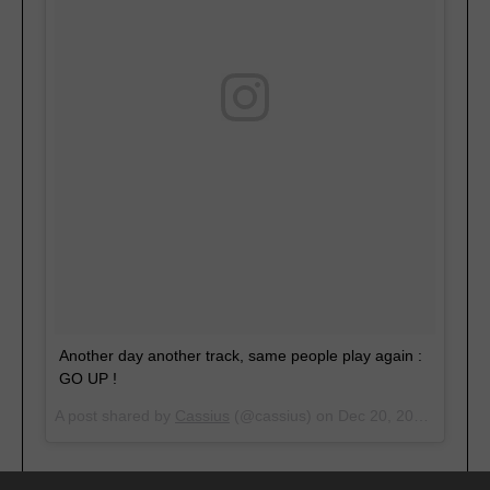
Another day another track, same people play again :
GO UP !
A post shared by
Cassius
(@cassius) on
Dec 20, 2016 at 12:00am PST