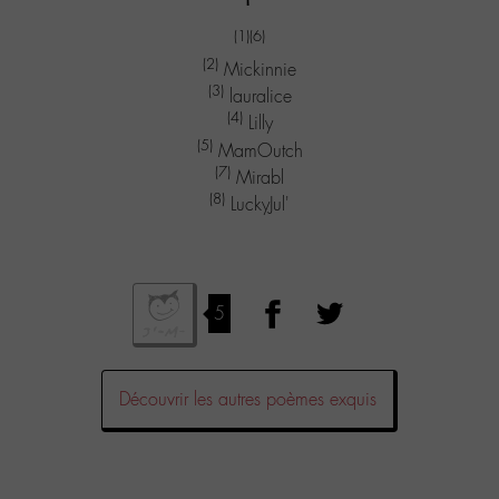
(1)
(6)
(2)
Mickinnie
(3)
lauralice
(4)
Lilly
(5)
MamOutch
(7)
Mirabl
(8)
LuckyJul'
5
Découvrir les autres poèmes exquis