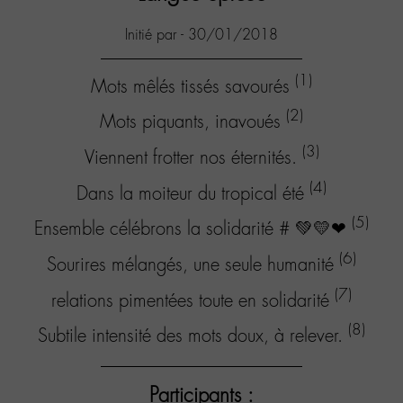
Initié par - 30/01/2018
(1)
Mots mêlés tissés savourés
(2)
Mots piquants, inavoués
(3)
Viennent frotter nos éternités.
(4)
Dans la moiteur du tropical été
(5)
Ensemble célébrons la solidarité # 💚💛❤
(6)
Sourires mélangés, une seule humanité
(7)
relations pimentées toute en solidarité
(8)
Subtile intensité des mots doux, à relever.
Participants :