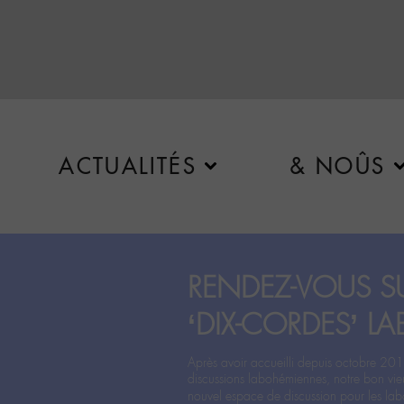
ACTUALITÉS
& NOÛS
RENDEZ-VOUS SU
‘DIX-CORDES’ LA
Après avoir accueilli depuis octobre 201
discussions labohémiennes, notre bon vie
nouvel espace de discussion pour les labo