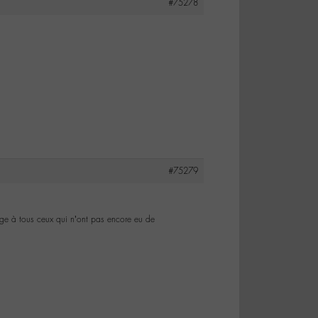
#75278
#75279
age à tous ceux qui n’ont pas encore eu de