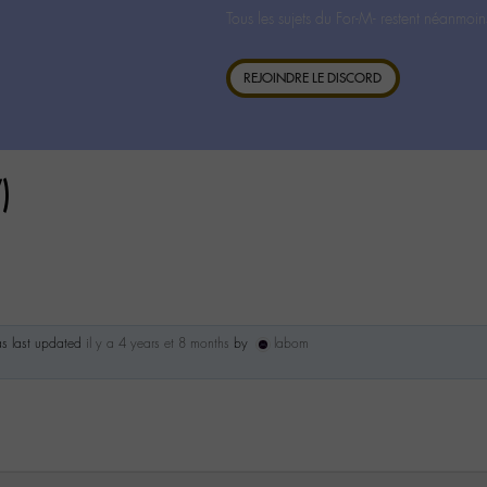
Tous les sujets du For-M- restent néanmoin
REJOINDRE LE DISCORD
)
as last updated
il y a 4 years et 8 months
by
labom