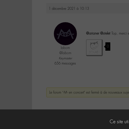
1 décembre 2021 à 10:13
@arianer
@stelet
Top, merci e
0
labom
@labom
Keymaster
656 messages
Le forum ‘-M- en concert’ est fermé à de nouveaux suje
Ce site ut