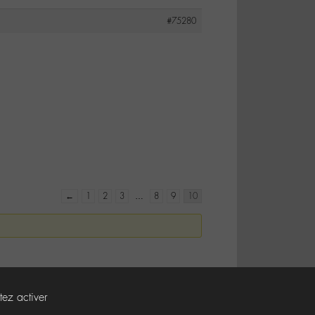
#75280
←
1
2
3
…
8
9
10
tez activer