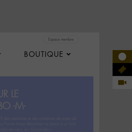
Espace membre
BOUTIQUE
R LE
BO -M-
5 des centaines et des centaines de sujets de
ux Forum laisse désormais sa place à un tout
hémien‧ne‧s: le « Dix-cordes ».