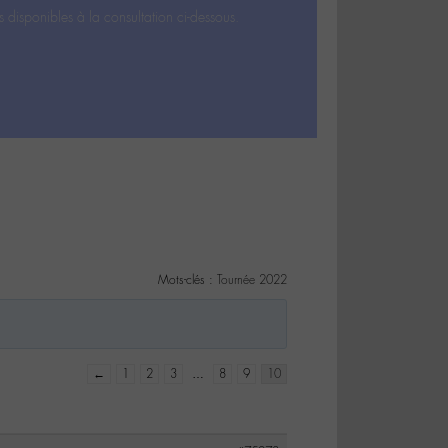
s disponibles à la consultation ci-dessous.
Mots-clés :
Tournée 2022
←
1
2
3
…
8
9
10