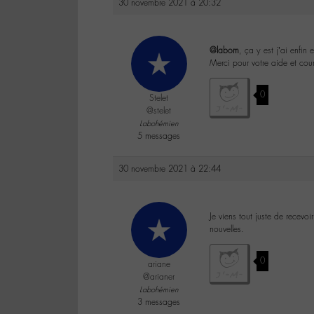
30 novembre 2021 à 20:32
@labom
, ça y est j’ai enfin
Merci pour votre aide et cour
0
Stelet
@stelet
Labohémien
5 messages
30 novembre 2021 à 22:44
Je viens tout juste de recev
nouvelles.
0
ariane
@arianer
Labohémien
3 messages