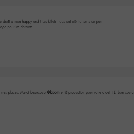
 eu droit à mon happy end ! Les billets nous ont été transmis ce jour.
age pour les derniers.
oir mes places. Merci beaucoup
@labom
et @lproduction pour votre aide!!! Et bon cour