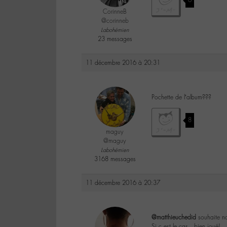
6
CorinneB
@corinneb
Labohémien
23 messages
11 décembre 2016 à 20:31
Pochette de l’album???
8
maguy
@maguy
Labohémien
3168 messages
11 décembre 2016 à 20:37
@matthieuchedid
souhaite no
Si c est le cas…bien joué!