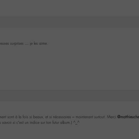
uses surprises … je les aime.
iment sont à la fois si beaux, et si nécessaires – maintenant surtout. Merci
@matthieuch
 savoir si c’est un indice sur ton futur album.) ^_^