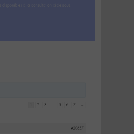
s disponibles à la consultation ci-dessous.
1
2
3
…
5
6
7
→
#20657