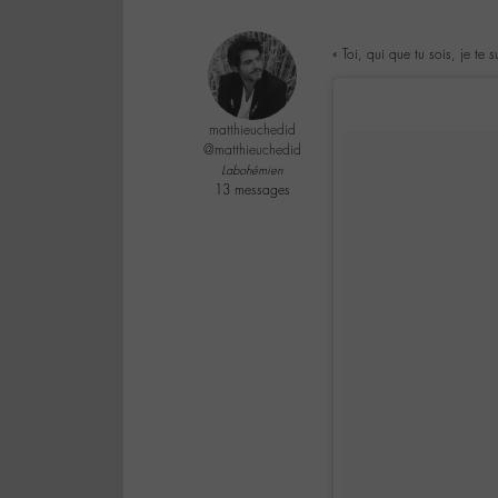
« Toi, qui que tu sois, je te 
matthieuchedid
@matthieuchedid
Labohémien
13 messages