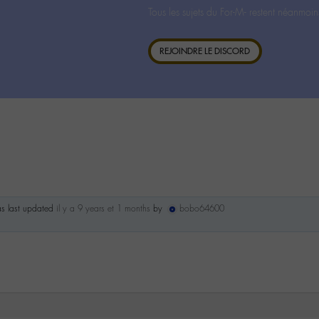
Tous les sujets du For-M- restent néanmoin
REJOINDRE LE DISCORD
as last updated
il y a 9 years et 1 months
by
bobo64600