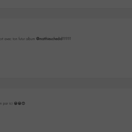
ort avec ton futur album
@matthieuchedid
?????
on par ici 😁😁😍