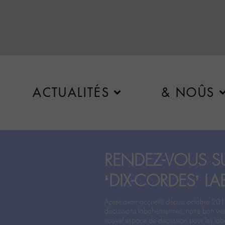
ACTUALITÉS
& NOÛS
RENDEZ-VOUS SU
‘DIX-CORDES’ LA
Après avoir accueilli depuis octobre 201
discussions labohémiennes, notre bon vie
nouvel espace de discussion pour les labo