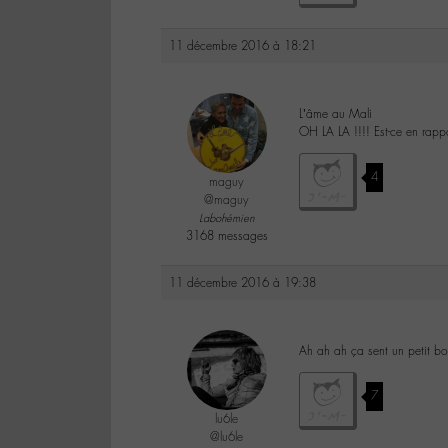
11 décembre 2016 à 18:21
L’âme au Mali
OH LA LA !!!! Est-ce en rapp
4
maguy
@maguy
Labohémien
3168 messages
11 décembre 2016 à 19:38
Ah ah ah ça sent un petit b
7
lu6le
@lu6le