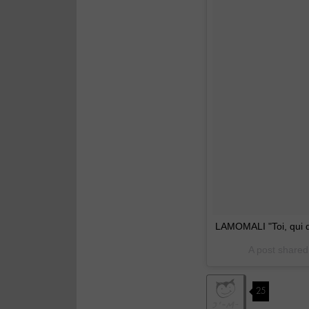
LAMOMALI "Toi, qui qu
A post share
25