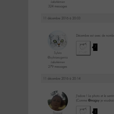
Labohémien
324 messages
11 décembre 2016 à 20:03
Décembre est avec de nombre
7
Sylvia
@sylviaeugenia
Labohémien
279 messages
11 décembre 2016 à 20:14
J’adore ! La photo et le sent
(Comme
@maguy
je voudrais
5
DonnaL