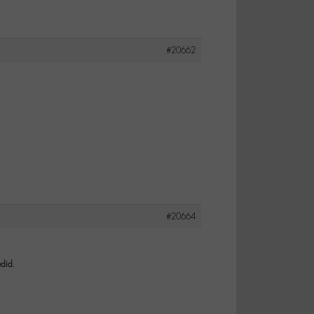
#20662
#20664
edid
.