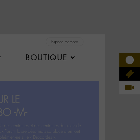
Espace membre
BOUTIQUE
R LE
BO -M-
5 des centaines et des centaines de sujets de
ux Forum laisse désormais sa place à un tout
hémien‧ne‧s: le « Dix-cordes ».