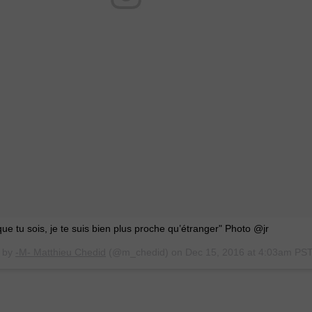
e tu sois, je te suis bien plus proche qu’étranger" Photo @jr
d by
-M- Matthieu Chedid
(@m_chedid) on
Dec 15, 2016 at 4:03am PS