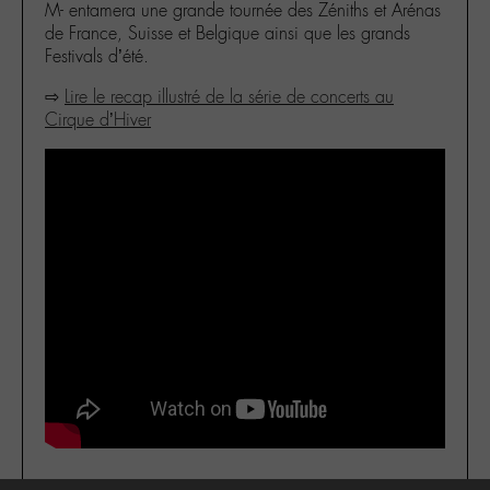
M- entamera une grande tournée des Zéniths et Arénas
de France, Suisse et Belgique ainsi que les grands
Festivals d’été.
⇨
Lire le recap illustré de la série de concerts au
Cirque d’Hiver