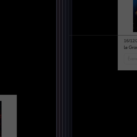
16/12/
Le Gran
Éven