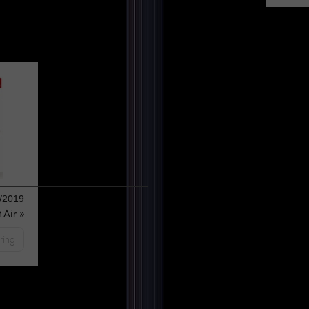
/2019
 Air »
ring