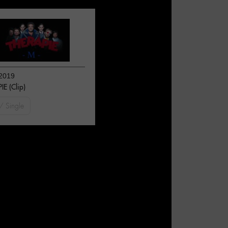
2019
E (Clip)
/ Single