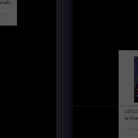
aradis
ring
22/11/
Le Gran
Albu