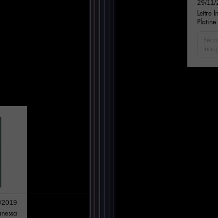
29/11/
Lettre I
Platine
Réco
Inaug
/2019
anessa