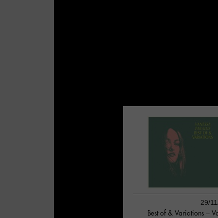
29/11
Best of & Variations – V