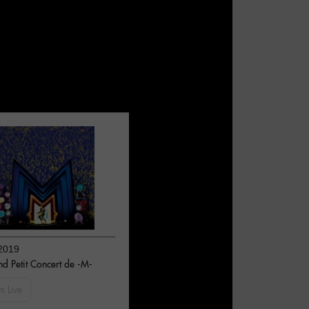
2019
d Petit Concert de -M-
m Live