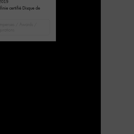
2019
nfinie certifié Disque de
mpenses / Awards /
urations