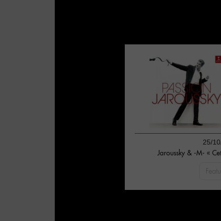
25/10
Jaroussky & -M- « Cet
Featu