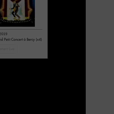
2019
d Petit Concert à Bercy (x4)
ement Live