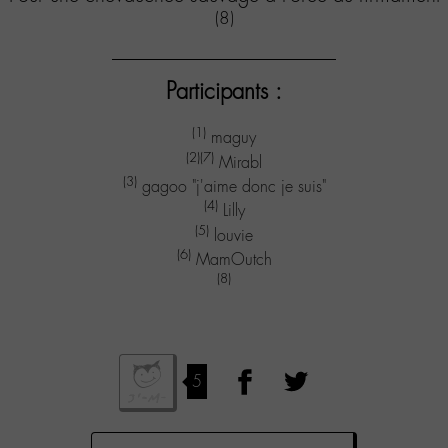
(8)
Participants :
(1)
maguy
(2)
(7)
Mirabl
(3)
gagoo "j'aime donc je suis"
(4)
Lilly
(5)
louvie
(6)
MamOutch
(8)
5