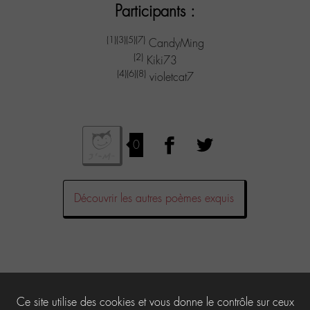
Participants :
(1)
(3)
(5)
(7)
CandyMing
(2)
Kiki73
(4)
(6)
(8)
violetcat7
0
Découvrir les autres poèmes exquis
Laisser un commentaire
Ce site utilise des cookies et vous donne le contrôle sur ceux