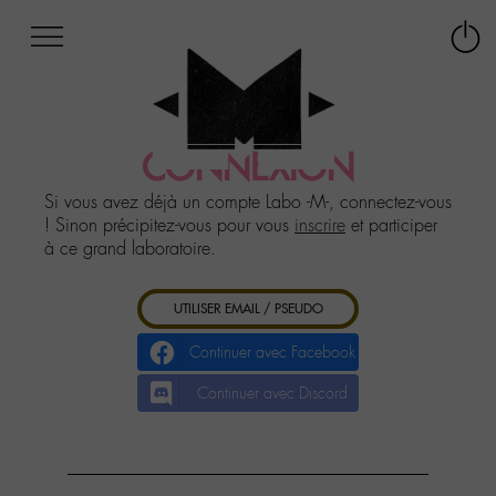
Afficher
Panneau de gestion des cookies
Labo
Connex
-
le
M-
menu
Aller
au
CONNEXION
menu
Aller
Si vous avez déjà un compte Labo -M-, connectez-vous
au
! Sinon précipitez-vous pour vous
inscrire
et participer
contenu
à ce grand laboratoire.
Aller
à
UTILISER EMAIL / PSEUDO
la
recherche
Continuer avec Facebook
Continuer avec Discord