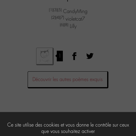
(1)
(3)
(5)
CandyMing
(2)
(4)
(7)
violetcat7
(6)
(8)
Lilly
1
Découvrir les autres poèmes exquis
Laisser un commentaire
Ce site utilise des cookies et vous donne le contrôle sur ceux
que vous souhaitez activer