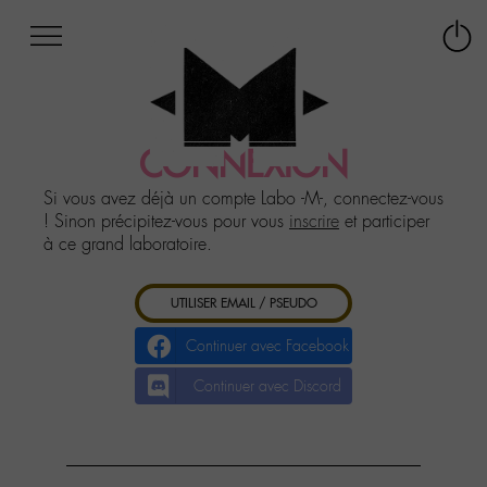
Afficher
Panneau de gestion des cookies
Labo
Connex
-
le
M-
menu
Aller
au
CONNEXION
menu
Aller
Si vous avez déjà un compte Labo -M-, connectez-vous
au
! Sinon précipitez-vous pour vous
inscrire
et participer
contenu
à ce grand laboratoire.
Aller
à
UTILISER EMAIL / PSEUDO
la
recherche
Continuer avec Facebook
Continuer avec Discord