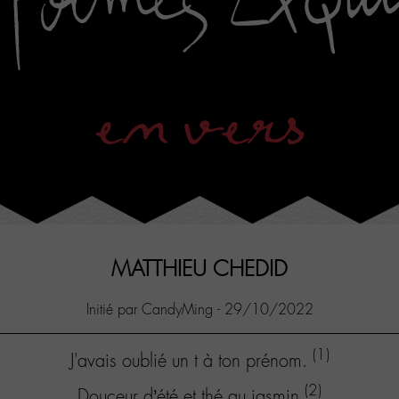
en vers
MATTHIEU CHEDID
Initié par CandyMing - 29/10/2022
(1)
J'avais oublié un t à ton prénom.
(2)
Douceur d’été et thé au jasmin