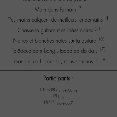
(3)
Main dans la main
(4)
T'es mains calquent de meilleurs lendemains
(5)
Chasse ta guitare mes idées noires
(6)
Noires et blanches notes sur ta guitare.
(7)
Tatâdoudidam bang.. tadadida da da...
(8)
Il manque un T; pour toi, nous sommes là.
Participants :
(1)
(4)
(6)
(8)
CandyMing
(2)
Lilly
(3)
(5)
(7)
violetcat7