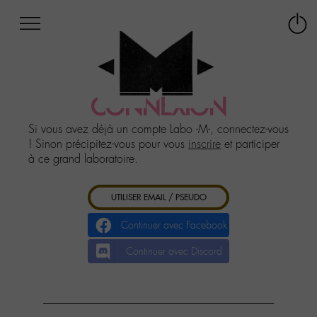
Afficher
Panneau de gestion des cookies
Labo
Connex
-
le
M-
menu
Aller
au
CONNEXION
menu
Aller
Si vous avez déjà un compte Labo -M-, connectez-vous
au
! Sinon précipitez-vous pour vous
inscrire
et participer
contenu
à ce grand laboratoire.
Aller
à
UTILISER EMAIL / PSEUDO
la
recherche
Continuer avec Facebook
Continuer avec Discord