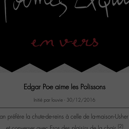
en vers
Edgar Poe aime les Polissons
Initié par louvie - 30/12/2016
lan préfère la chute-de-reins à celle de la-maison-Ushe
(2)
et converser avec Eros des plaisirs de la chair