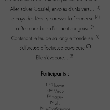
(3)
Aller saluer Cassiel, envolés d'unis vers...
(4)
le pays des fées, y caresser la Dormeuse
(5)
La Belle aux bois d'or ment songeuse
(6)
Contenant le feu de sa langue frondeuse
(7)
Sulfureuse affectueuse cavaleuse
(8)
Elle s'évapore...
Participants :
(1)
(7)
louvie
(2)
(4)
Mirabl
(3)
maguy
(5)
Lilly
(6)
LeChatSauvage