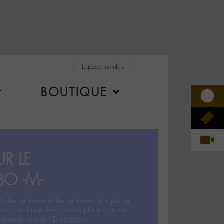
Espace membre
BOUTIQUE
R LE
BO -M-
5 des centaines et des centaines de sujets de
ux Forum laisse désormais sa place à un tout
hémien‧ne‧s: le « Dix-cordes ».