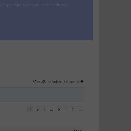
s disponibles à la consultation ci-dessous.
Mots-clés :
Cadeau de LaetiBell💝
1
2
3
…
6
7
8
→