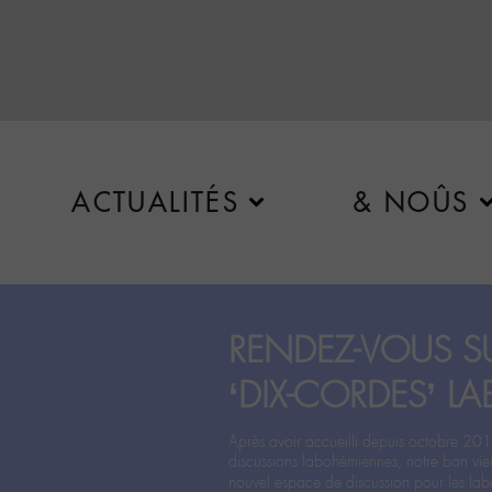
ACTUALITÉS
& NOÛS
RENDEZ-VOUS SU
‘DIX-CORDES’ LA
Après avoir accueilli depuis octobre 201
discussions labohémiennes, notre bon vie
nouvel espace de discussion pour les labo