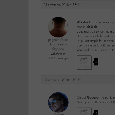
24 novembre 2018 à 18:11
@k-roline
tu sais je ne suis p
moche 😂😂😂
Sans pression surtout malgre 
Donc lance toi le but est de 
gagoo « j’aime
Le jeu est simple fait maiso
donc je suis »
que: du rire de la fatigue me
@gagoo
Voila voila je suis ravie de
Labohémien
2367 messages
5
25 novembre 2018 à 10:59
Oh oui
@gagoo
, je particip
Merci pour cette initiative ! 
4