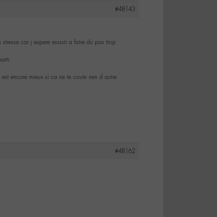
#48143
tresse car j espere reussir a faire du pas trop
arti.
t encore mieux si ca ne te coute rien d autre
#48162