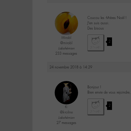
Coucou les -M-ères Noël !
J’en suis aussi.
Des bisous
Mirabl
2
@mirabl
Labohémien
233 messages
24 novembre 2018 à 14:29
Bonjour !
Bien envie de vous rejoindre,
2
-K-
@k-roline
Labohémien
27 messages