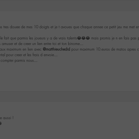
as tres douee de mes 10 doigts et je t avoues que chaque annee ce petit jeu me met en s
le fait que parmis les joueurs y a de vrais talents😂😂😂 mais promis je n en fais pas p
s amuser et de creer un lien entre toi et ton binome…
n aux maximum en lien avec
@matthieuchedid
pour maximum 10.euros de matos apres c es
ntal pour creer et les frais d envoie…
 te compter parmis nous…
e aussi !
😘