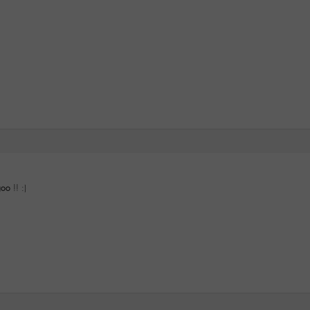
oo
!! :)