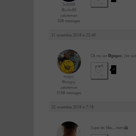
SofM88
@sofm88
Labohémien
328 messages
21 novembre 2018 à 22:49
Ok mo ser
@gagoo
, j’en su
4
maguy
@maguy
Labohémien
3168 messages
22 novembre 2018 à 7:18
Super les filles…merci🤗