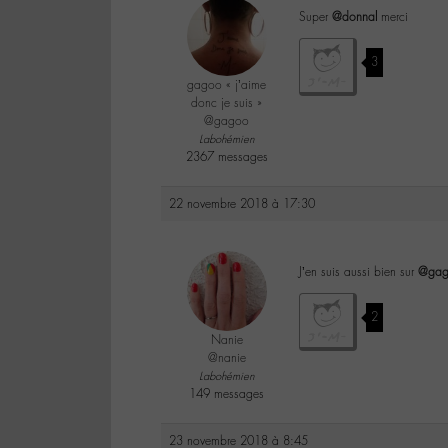
Super
@donnal
merci
3
gagoo « j’aime
donc je suis »
@gagoo
Labohémien
2367 messages
22 novembre 2018 à 17:30
J’en suis aussi bien sur
@gag
2
Nanie
@nanie
Labohémien
149 messages
23 novembre 2018 à 8:45