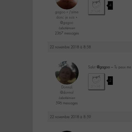
4
gagoo « j’aime
donc je suis »
@gagoo
Labohémien
2367 messages
22 novembre 2018 à 8:58
Salut
@gagoo
– Tu peux me 
2
DonnaL
@donnal
Labohémien
596 messages
22 novembre 2018 à 8:59