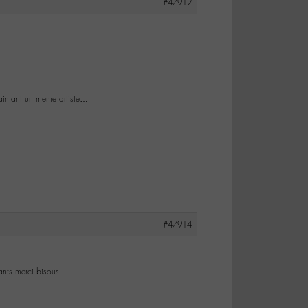
#47912
e aimant un meme artiste…
#47914
ants merci bisous