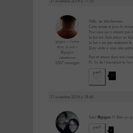
21 novembre 2018 à 17:35
Hello, les labohemiens,
Cette annee et pour la trois
Pour ceux qui n etaient pas la
Le but est: faire plaisir en f
gagoo « j’aime
Le but n est pas reelement l
donc je suis »
Donc voila si vous etes part
@gagoo
Paix et amour dans nos coe
Labohémien
Ps: fin de l inscription le 1e
2367 messages
13
21 novembre 2018 à 18:46
Salut
@gagoo
!!! Bien sur q
4