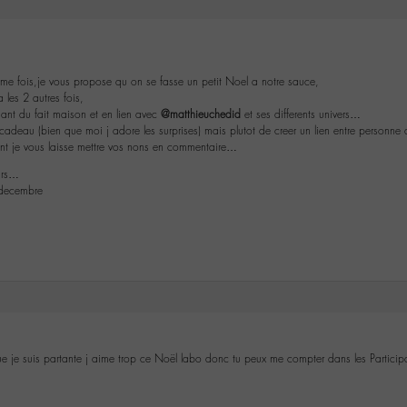
ieme fois,je vous propose qu on se fasse un petit Noel a notre sauce,
 les 2 autres fois,
aisant du fait maison et en lien avec
@matthieuchedid
et ses differents univers…
e cadeau (bien que moi j adore les surprises) mais plutot de creer un lien entre personn
ant je vous laisse mettre vos nons en commentaire…
urs…
r decembre
ue je suis partante j aime trop ce Noël labo donc tu peux me compter dans les Particip