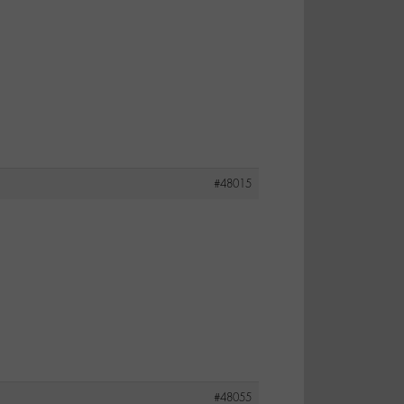
#48015
#48055