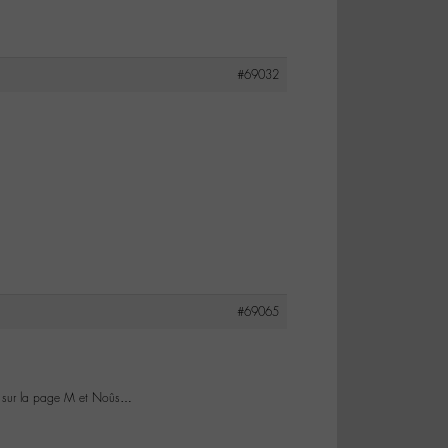
#69032
#69065
eu sur la page M et Noûs…