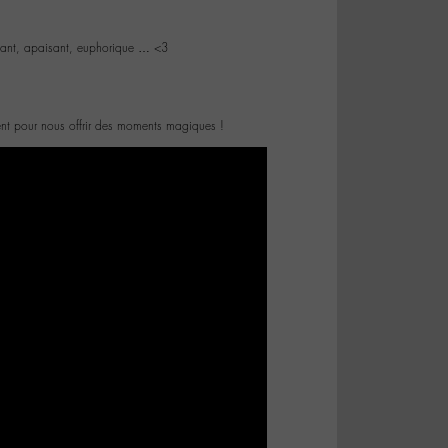
dansant, apaisant, euphorique … <3
nent pour nous offrir des moments magiques !