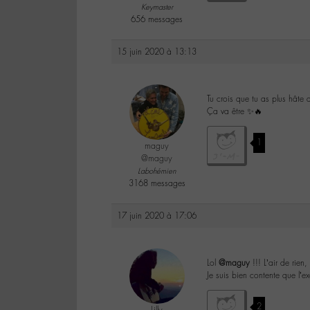
Keymaster
656 messages
15 juin 2020 à 13:13
Tu crois que tu as plus hâte
Ça va être ✨🔥
1
maguy
@maguy
Labohémien
3168 messages
17 juin 2020 à 17:06
Lol
@maguy
!!! L’air de rien,
Je suis bien contente que l’
2