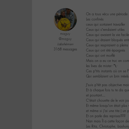
On a tous vécu une période p
Les confinés
ceux qui sortaient travailler
Ceux qui s’rendaient utiles
maguy
Ceux qui avaient la vie facile
@maguy
Ceux qui étaient bloqués ent
Labohémien
Ceux qui respiraient a plein
3168 messages
Ceux qui ont été épargnés
Ceux qui ont morflé
Mais on a eu ce truc en c
les lives de mister -〽️-
Ces p’tits instants où on se f’
Qui semblaient un brin irréels
J’suis p’têt pas objective ma
Et à chaque fois tu te dis qu
et pourtant…
C’était chouette de le voir j
Et même lorsqu’on était plus
et même si j’ai une tite ( u
Et on parle des reprises???
Nan mais Îl a cette façon de
Les Rita, Christophe, bashun