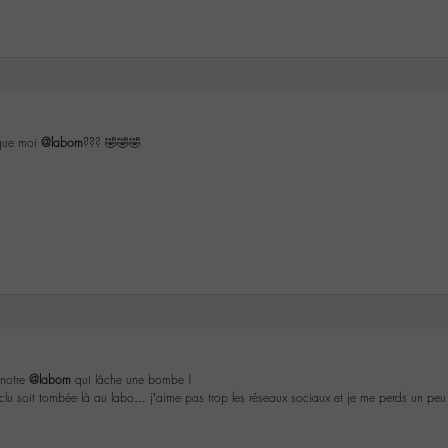
 que moi
@labom
??? 🤣🤣🤣
 notre
@labom
qui lâche une bombe !
exclu soit tombée là au labo… j’aime pas trop les réseaux sociaux et je me perds un p