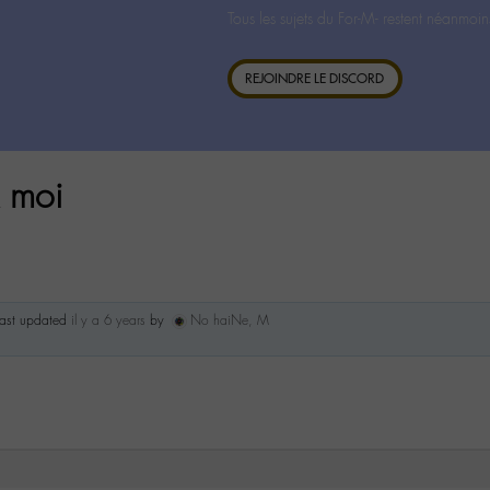
Tous les sujets du For-M- restent néanmoin
REJOINDRE LE DISCORD
& moi
 last updated
il y a 6 years
by
No haiNe, M