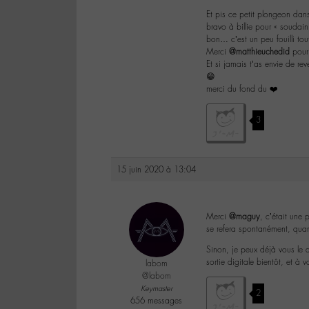
Et pis ce petit plongeon dan
bravo à billie pour « soudain 
bon… c’est un peu fouilli tou
Merci
@matthieuchedid
pour 
Et si jamais t’as envie de re
😁
merci du fond du ❤️
3
15 juin 2020 à 13:04
Merci
@maguy
, c’était une
se refera spontanément, qua
Sinon, je peux déjà vous le d
sortie digitale bientôt, et à 
labom
@labom
Keymaster
2
656 messages