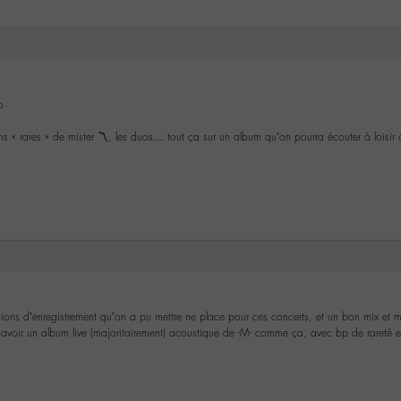
o
ons « rares » de mister 〽️, les duos… tout ça sur un album qu’on pourra écouter à loisi
tions d’enregistrement qu’on a pu mettre ne place pour ces concerts, et un bon mix et m
oir un album live (majoritairement) acoustique de -M- comme ça, avec bp de rareté et