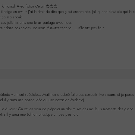
s lamomali Avec Fatou c’était 😍😍😍
il neige en avril » j’ai le droit de dire que ç est encore plus joli quand c’est elle qui l
t ça mais voilà
ces jolis instants que tu as partagé avec nous
venir dans nos salons, de nous ré-inviter chez toi … n’hésite pas hein
 période vraiment spéciale… Matthieu a adoré faire ces concerts live stream, et je pense 
nd il y aura une bonne idée ou une occasion évidente)
ire à vous: On est en train de préparer un album live des meilleurs moments des grand p
voir s’il y aura une édition physique un peu plus tard