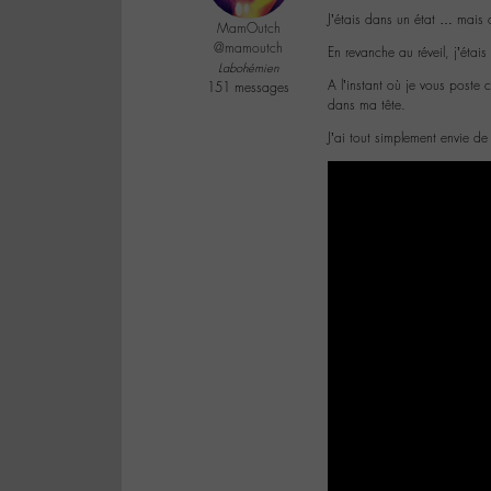
J’étais dans un état … mais
MamOutch
@mamoutch
En revanche au réveil, j’étai
Labohémien
A l’instant où je vous poste 
151 messages
dans ma tête.
J’ai tout simplement envie d