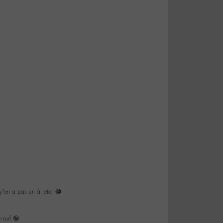
y’en a pas un à jeter 😂
✨✨ouf 🤪