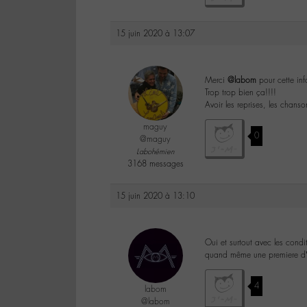
15 juin 2020 à 13:07
Merci
@labom
pour cette inf
Trop trop bien ça!!!!
Avoir les reprises, les chans
maguy
0
@maguy
Labohémien
3168 messages
15 juin 2020 à 13:10
Oui et surtout avec les condi
quand même une premiere d’av
4
labom
@labom