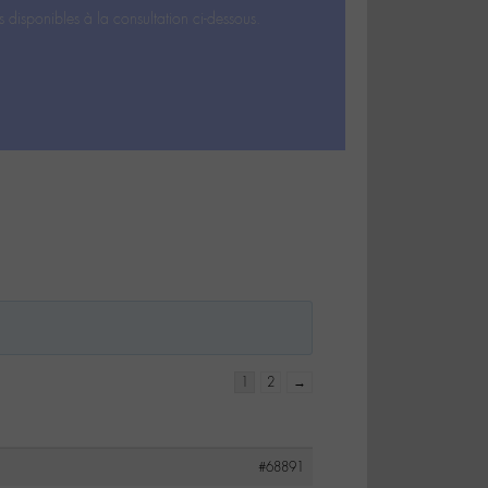
s disponibles à la consultation ci-dessous.
1
2
→
#68891