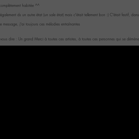
 complètement habitée ^^
s également ds un autre état (un sale état) mais c’était tellement bon :) C’était festif, 
ce message, j’ai toujours ces mélodies entraînantes
e vous dire : Un grand Merci à toutes ces artistes, à toutes ces personnes qui se démè