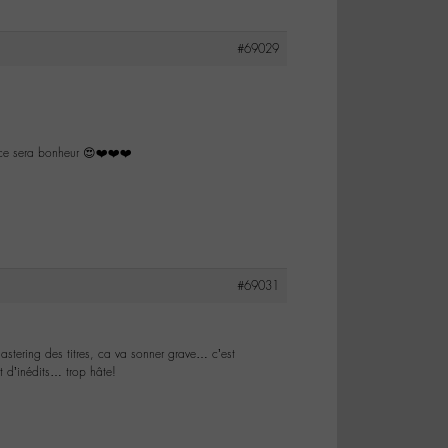
#69029
r ce sera bonheur 😍❤️❤️❤️
#69031
astering des titres, ca va sonner grave… c’est
 d’inédits… trop hâte!