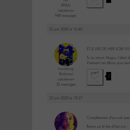
Lilly
@lillyb
Labohémien
948 messages
22 juin 2020 à 16:42
ET LE LIVE DE HIER SOIR !!
Tu as raison Maguy c’était 
Vivement cet album pour reviv
mwaldung
@arkmeul
2
Labohémien
32 messages
22 juin 2020 à 19:27
Complètement d’accord ave
Retour sur le live d’hier soir :