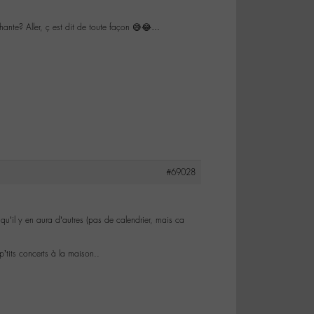
a chante? Aller, ç est dit de toute façon 😅😂…
#69028
qu’il y en aura d’autres (pas de calendrier, mais ca
’tits concerts à la maison..