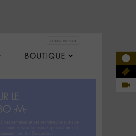
Espace membre
BOUTIQUE
R LE
BO -M-
5 des centaines et des centaines de sujets de
ux Forum laisse désormais sa place à un tout
hémien‧ne‧s: le « Dix-cordes ».