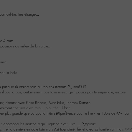
articulière, très étrange…
re 4 murs
s poumons au milieu de la nature…
ommun…
sait la belle
is punaise ils étaient tous au top ces instants 〽️, nan????
e il pourra pas, certainement pas faire mieux, qu’il pourra pas te surprendre, encore
ouer, chanter avec Pierre Richard, Avec billie, Thomas Dutronc
 vraiment confinés avec fatou, jojo, chat, Nach…
n peu plus grande que ça quand même😁)préférence pour le live « les 13ors de -M-« bah 
 s’approprier les morceaux qu’il reprend c’est juste … 〽️Agique
g… et la dernière en date tain mais j’ai trop aimé, Trénet avec sa famille nan mais ✨