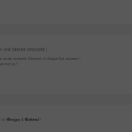
!!!!! UNE GRANDE DINGUERIE !
de sacrés moments d’évasion à chaque fois nouveau !
re tout ça !
c toi
@maguy
&
@arkmeul
!