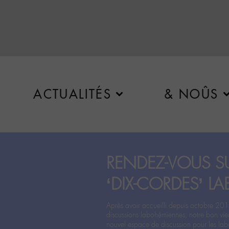
ACTUALITÉS
& NOÛS
RENDEZ-VOUS SU
‘DIX-CORDES’ LA
Après avoir accueilli depuis octobre 201
discussions labohémiennes, notre bon vie
nouvel espace de discussion pour les labo