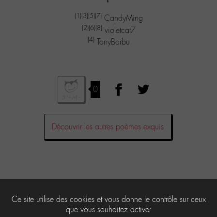
(1)
(3)
(5)
(7)
CandyMing
(2)
(6)
(8)
violetcat7
(4)
TonyBarbu
0
Découvrir les autres poèmes exquis
Laisser un commentaire
Ce site utilise des cookies et vous donne le contrôle sur ceux
que vous souhaitez activer