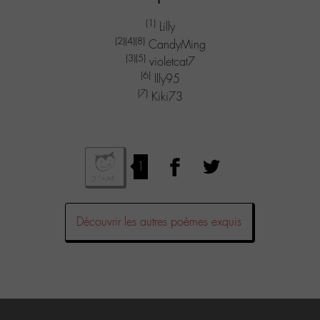
(1)
Lilly
(2)
(4)
(8)
CandyMing
(3)
(5)
violetcat7
(6)
Illy95
(7)
Kiki73
1
Découvrir les autres poèmes exquis