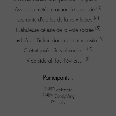
(3)
Assise en météore aimantée sour...de
(4)
souirante d'étoiles de la voix lactee
(5)
Nébuleuse céleste de la voie sacrée
(6)
au-delà de l'infini, dans cette immensite
(7)
C était joué ! Suis absorbé...
(8)
Vide sidéral, faut l’éviter…
Participants :
(1)
(3)
(7)
violetcat7
(2)
(4)
(6)
CandyMing
(5)
(8)
Lilly