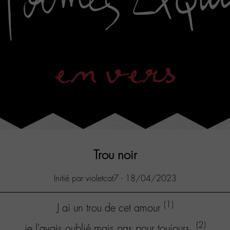
en vers
Trou noir
Initié par violetcat7 - 18/04/2023
(1)
J ai un trou de cet amour
(2)
je l'avais oublié mais pas pour toujours.