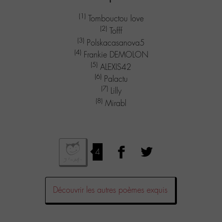
(1)
Tombouctou love
(2)
Tofff
(3)
Polskacasanova5
(4)
Frankie DEMOLON
(5)
ALEXIS42
(6)
Palactu
(7)
Lilly
(8)
Mirabl
4
Découvrir les autres poèmes exquis