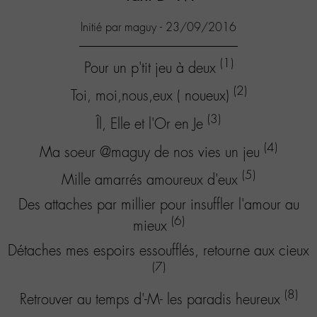
Initié par maguy - 23/09/2016
(1)
Pour un p'tit jeu à deux
(2)
Toi, moi,nous,eux ( noueux)
(3)
Îl, Elle et l'Or en Je
(4)
Ma soeur @maguy de nos vies un jeu
(5)
Mille amarrés amoureux d'eux
Des attaches par millier pour insuffler l'amour au
(6)
mieux
Détaches mes espoirs essoufflés, retourne aux cieux
(7)
(8)
Retrouver au temps d'-M- les paradis heureux