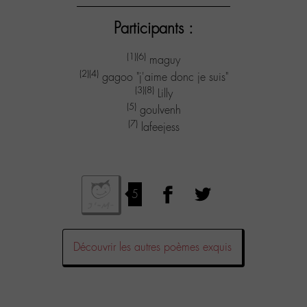
Participants :
(1)
(6)
maguy
(2)
(4)
gagoo "j'aime donc je suis"
(3)
(8)
Lilly
(5)
goulvenh
(7)
lafeejess
5
Découvrir les autres poèmes exquis