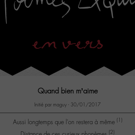
en vers
Quand bien m’aime
Initié par maguy - 30/01/2017
(1)
Aussi longtemps que l'on restera à même
(2)
Distance de ces curieux phonèmes