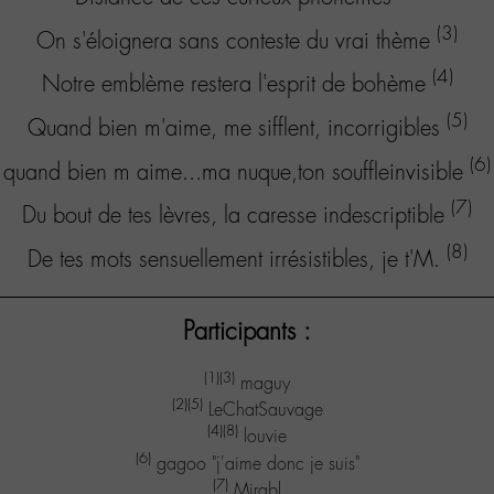
(3)
On s'éloignera sans conteste du vrai thème
(4)
Notre emblème restera l'esprit de bohème
(5)
Quand bien m'aime, me sifflent, incorrigibles
(6)
quand bien m aime...ma nuque,ton souffleinvisible
(7)
Du bout de tes lèvres, la caresse indescriptible
(8)
De tes mots sensuellement irrésistibles, je t'M.
Participants :
(1)
(3)
maguy
(2)
(5)
LeChatSauvage
(4)
(8)
louvie
(6)
gagoo "j'aime donc je suis"
(7)
Mirabl