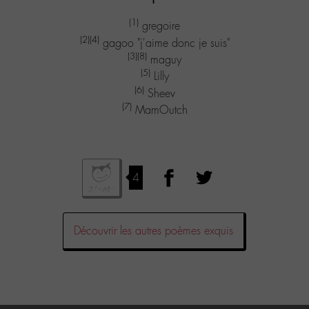
(1)
gregoire
(2)
(4)
gagoo "j'aime donc je suis"
(3)
(8)
maguy
(5)
Lilly
(6)
Sheev
(7)
MamOutch
4
Découvrir les autres poèmes exquis