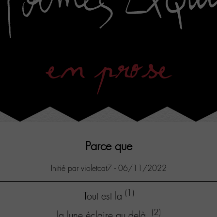
en prose
Parce que
Initié par violetcat7 - 06/11/2022
(1)
Tout est la
(2)
la lune éclaire au delà.