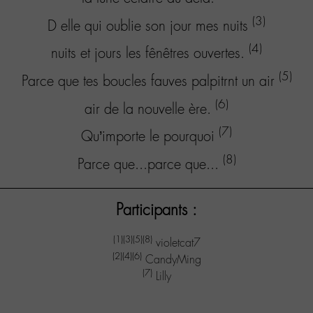
(3)
D elle qui oublie son jour mes nuits
(4)
nuits et jours les fênêtres ouvertes.
(5)
Parce que tes boucles fauves palpitrnt un air
(6)
air de la nouvelle ère.
(7)
Qu’importe le pourquoi
(8)
Parce que...parce que...
Participants :
(1)
(3)
(5)
(8)
violetcat7
(2)
(4)
(6)
CandyMing
(7)
Lilly