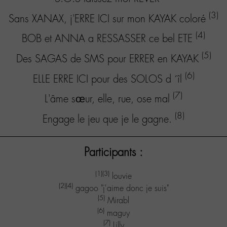
(3)
Sans XANAX, j'ERRE ICI sur mon KAYAK coloré
(4)
BOB et ANNA a RESSASSER ce bel ETE
(5)
Des SAGAS de SMS pour ERRER en KAYAK
(6)
ELLE ERRE ICI pour des SOLOS d ´îl
(7)
L'âme sœur, elle, rue, ose mal
(8)
Engage le jeu que je le gagne.
Participants :
(1)
(3)
louvie
(2)
(4)
gagoo "j'aime donc je suis"
(5)
Mirabl
(6)
maguy
(7)
Lilly