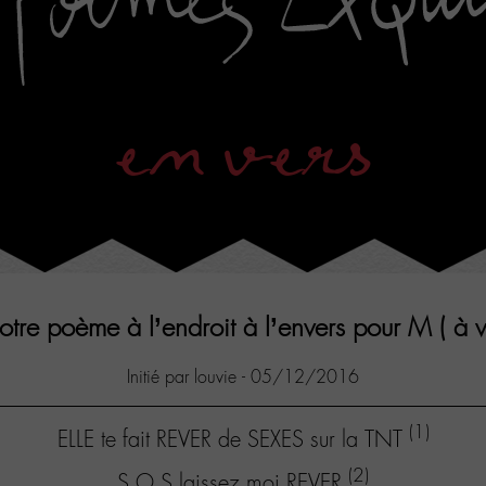
en vers
otre poème à l’endroit à l’envers pour M ( à vo
Initié par louvie - 05/12/2016
(1)
ELLE te fait REVER de SEXES sur la TNT
(2)
S.O.S laissez moi REVER