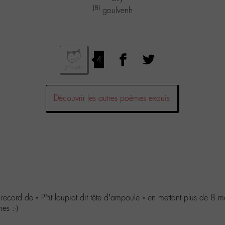
(8)
goulvenh
4
Découvrir les autres poèmes exquis
ecord de « P’tit loupiot dit tête d’ampoule » en mettant plus de 8 mois
es :-)