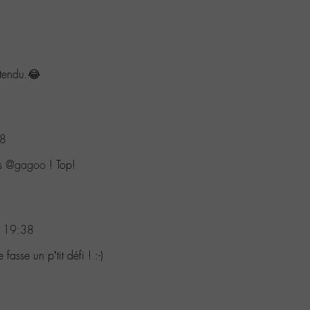
 tendu.😂
28
ss
@gagoo
! Top!
 19:38
fasse un p’tit défi ! :-)