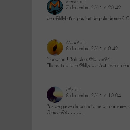
louvie
dit :
7 décembre 2016 à 20:42
ben
@lillyb
t’as pas fait de palindrome ? C
Mirabl
dit :
8 décembre 2016 à 0:42
Nooonnn ! Bah alors
@louvie94
:
Elle est trop forte
@lillyb
… c’est juste un én
Lilly
dit :
8 décembre 2016 à 10:04
Pas de grève de palindrome au contraire, c
@louvie94
………..