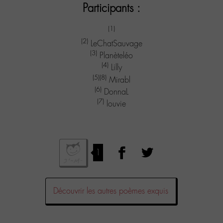
Participants :
(1)
(2)
LeChatSauvage
(3)
Planèteléo
(4)
Lilly
(5)
(8)
Mirabl
(6)
DonnaL
(7)
louvie
1
Découvrir les autres poèmes exquis