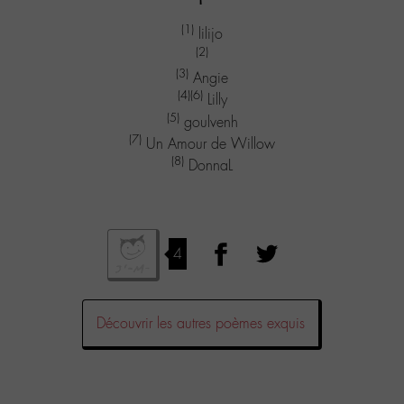
(1)
lilijo
(2)
(3)
Angie
(4)
(6)
Lilly
(5)
goulvenh
(7)
Un Amour de Willow
(8)
DonnaL
4
Découvrir les autres poèmes exquis