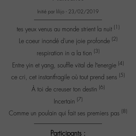
Initié par lilijo - 23/02/2019
(1)
tes yeux venus au monde strient la nuit
(2)
Le coeur inondé d'une joie profonde
(3)
respiration in a la tion
(4)
Entre yin et yang, souffle vital de l’energie
(5)
ce cri, cet instantfragile où tout prend sens
(6)
À toi de creuser ton destin
(7)
Incertain
(8)
Comme un poulain qui fait ses premiers pas
Participants :