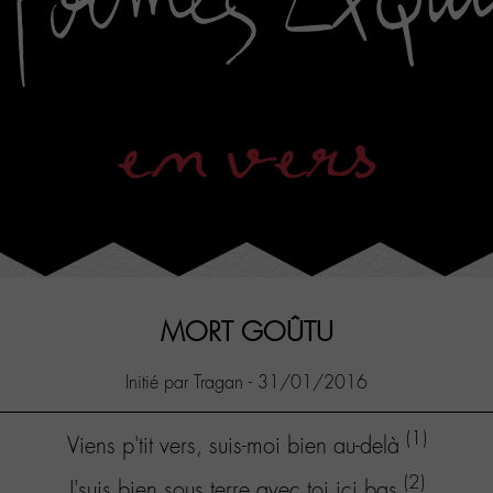
en vers
MORT GOÛTU
Initié par Tragan - 31/01/2016
(1)
Viens p'tit vers, suis-moi bien au-delà
(2)
J'suis bien sous terre,avec toi ici bas