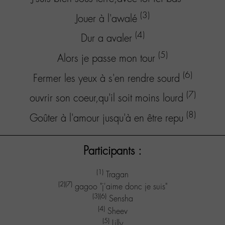
(3)
Jouer à l'awalé
(4)
Dur a avaler
(5)
Alors je passe mon tour
(6)
Fermer les yeux à s'en rendre sourd
(7)
ouvrir son coeur,qu'il soit moins lourd
(8)
Goûter à l'amour jusqu'à en être repu
Participants :
(1)
Tragan
(2)
(7)
gagoo "j'aime donc je suis"
(3)
(6)
Sensha
(4)
Sheev
(5)
Lilly