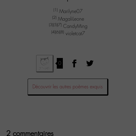
(1)
Marilyne07
(2)
MagaliLeone
(3)
(5)
(7)
CandyMing
(4)
(6)
(8)
violetcat7
0
Découvrir les autres poèmes exquis
2 commentaires